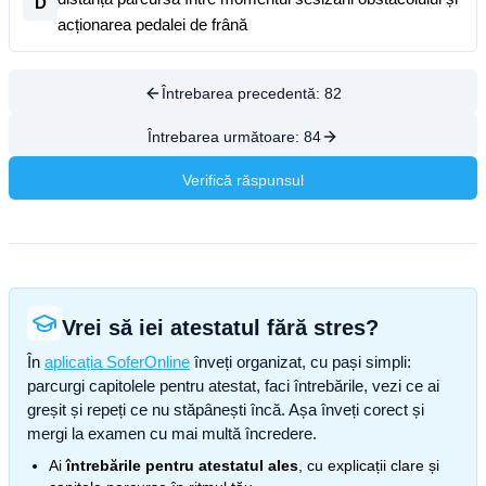
D
acționarea pedalei de frână
Întrebarea precedentă:
82
Întrebarea următoare:
84
Verifică răspunsul
Vrei să iei atestatul fără stres?
În
aplicația SoferOnline
înveți organizat, cu pași simpli:
parcurgi capitolele pentru atestat, faci întrebările, vezi ce ai
greșit și repeți ce nu stăpânești încă. Așa înveți corect și
mergi la examen cu mai multă încredere.
Ai
întrebările pentru atestatul ales
, cu explicații clare și