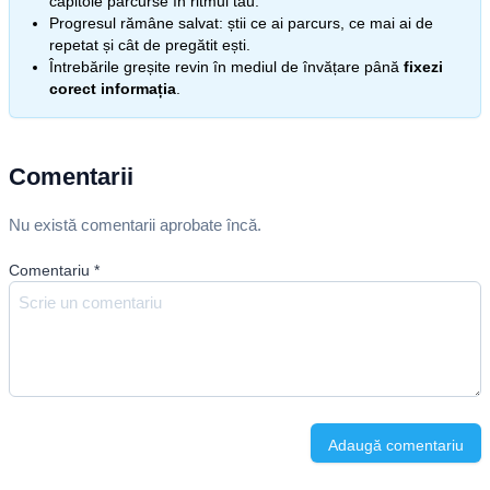
capitole parcurse în ritmul tău.
Progresul rămâne salvat: știi ce ai parcurs, ce mai ai de
repetat și cât de pregătit ești.
Întrebările greșite revin în mediul de învățare până
fixezi
corect informația
.
Comentarii
Nu există comentarii aprobate încă.
Comentariu
*
Adaugă comentariu