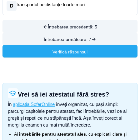
transportul pe distanțe foarte mari
D
Întrebarea precedentă:
5
Întrebarea următoare:
7
Verifică răspunsul
Vrei să iei atestatul fără stres?
În
aplicația SoferOnline
înveți organizat, cu pași simpli:
parcurgi capitolele pentru atestat, faci întrebările, vezi ce ai
greșit și repeți ce nu stăpânești încă. Așa înveți corect și
mergi la examen cu mai multă încredere.
Ai
întrebările pentru atestatul ales
, cu explicații clare și