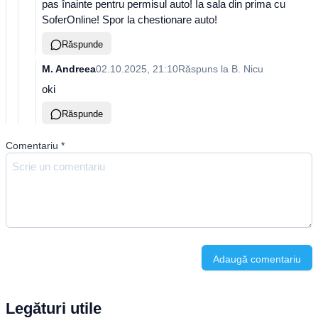
pas înainte pentru permisul auto! Ia sala din prima cu
SoferOnline! Spor la chestionare auto!
Răspunde
M. Andreea
02.10.2025, 21:10
Răspuns la
B. Nicu
oki
Răspunde
Comentariu
*
Adaugă comentariu
Legături utile