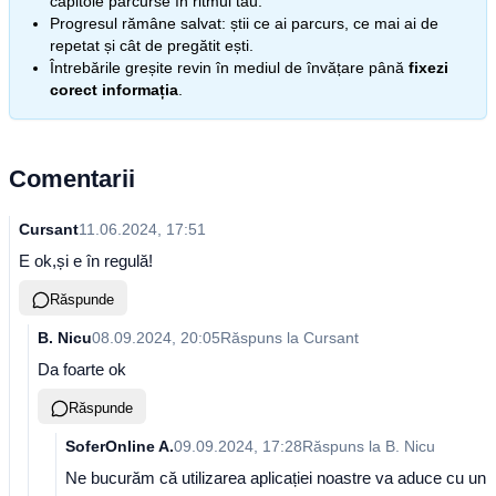
capitole parcurse în ritmul tău.
Progresul rămâne salvat: știi ce ai parcurs, ce mai ai de
repetat și cât de pregătit ești.
Întrebările greșite revin în mediul de învățare până
fixezi
corect informația
.
Comentarii
Cursant
11.06.2024, 17:51
E ok,și e în regulă!
Răspunde
B. Nicu
08.09.2024, 20:05
Răspuns la
Cursant
Da foarte ok
Răspunde
SoferOnline A.
09.09.2024, 17:28
Răspuns la
B. Nicu
Ne bucurăm că utilizarea aplicației noastre va aduce cu un