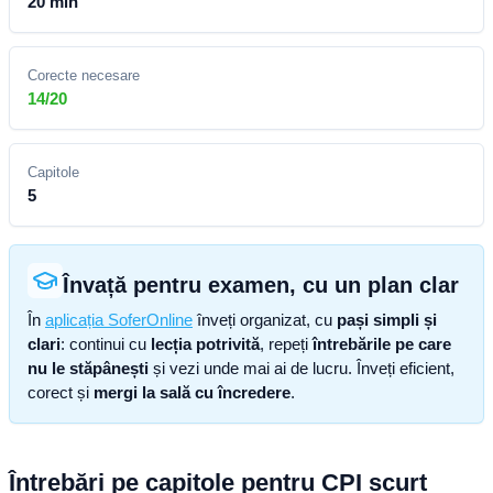
20 min
Corecte necesare
14/20
Capitole
5
Învață pentru examen, cu un plan clar
În
aplicația SoferOnline
înveți organizat, cu
pași simpli și
clari
: continui cu
lecția potrivită
, repeți
întrebările pe care
nu le stăpânești
și vezi unde mai ai de lucru. Înveți eficient,
corect și
mergi la sală cu încredere
.
Întrebări pe capitole pentru CPI scurt