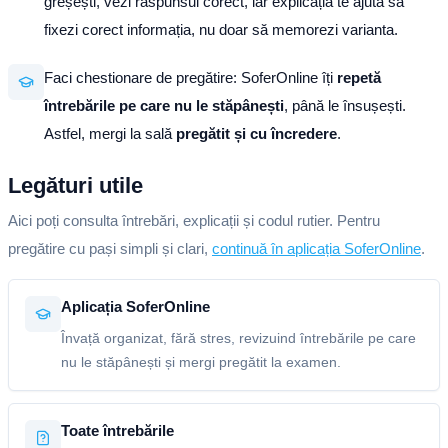
greșești, vezi răspunsul corect, iar explicația te ajută să
fixezi corect informația, nu doar să memorezi varianta.
Faci chestionare de pregătire: SoferOnline îți
repetă
întrebările pe care nu le stăpânești
, până le însușești.
Astfel, mergi la sală
pregătit și cu încredere
.
Legături utile
Aici poți consulta întrebări, explicații și codul rutier. Pentru
pregătire cu pași simpli și clari,
continuă în aplicația SoferOnline
.
Aplicația SoferOnline
Învață organizat, fără stres, revizuind întrebările pe care
nu le stăpânești și mergi pregătit la examen.
Toate întrebările