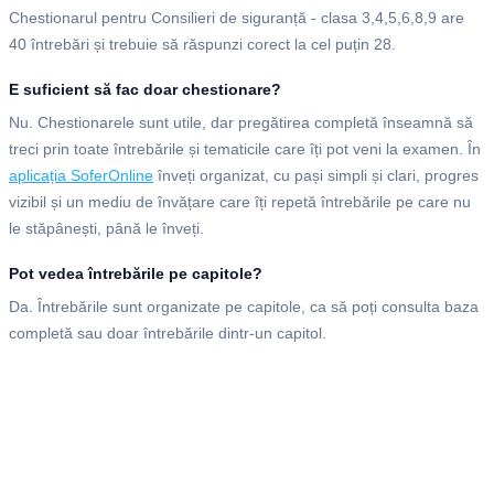
Chestionarul pentru Consilieri de siguranță - clasa 3,4,5,6,8,9 are
40 întrebări și trebuie să răspunzi corect la cel puțin 28.
E suficient să fac doar chestionare?
Nu. Chestionarele sunt utile, dar pregătirea completă înseamnă să
treci prin toate întrebările și tematicile care îți pot veni la examen. În
aplicația SoferOnline
înveți organizat, cu pași simpli și clari, progres
vizibil și un mediu de învățare care îți repetă întrebările pe care nu
le stăpânești, până le înveți.
Pot vedea întrebările pe capitole?
Da. Întrebările sunt organizate pe capitole, ca să poți consulta baza
completă sau doar întrebările dintr-un capitol.