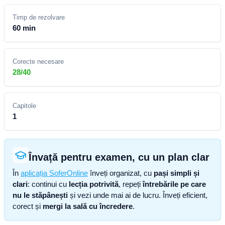
Timp de rezolvare
60 min
Corecte necesare
28/40
Capitole
1
Învață pentru examen, cu un plan clar
În
aplicația SoferOnline
înveți organizat, cu
pași simpli și
clari
: continui cu
lecția potrivită
, repeți
întrebările pe care
nu le stăpânești
și vezi unde mai ai de lucru. Înveți eficient,
corect și
mergi la sală cu încredere
.