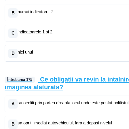
numai indicatorul 2
B
indicatoarele 1 si 2
C
nici unul
D
Ce obligatii va revin la intalni
Întrebarea
175
imaginea alaturata?
sa ocoliti prin partea dreapta locul unde este postat politistul
A
sa opriti imediat autovehiculul, fara a depasi nivelul
B