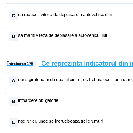
sa reduceti viteza de deplasare a autovehiculului
C
sa mariti viteza de deplasare a autovehiculului
D
Ce reprezinta indicatorul din
Întrebarea
176
sens giratoriu unde spatiul din mijloc trebuie ocolit prin stan
A
intoarcere obligatorie
B
nod rutier, unde se incruciseaza trei drumuri
C