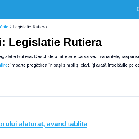
ările
Legislatie Rutiera
i: Legislatie Rutiera
 Legislatie Rutiera. Deschide o întrebare ca să vezi variantele, răspuns
line
: împarte pregătirea în pași simpli și clari, îți arată întrebările pe c
rului alaturat, avand tablita