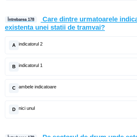
Care dintre urmatoarele indic
Întrebarea
178
existenta unei statii de tramvai?
indicatorul 2
A
indicatorul 1
B
ambele indicatoare
C
nici unul
D