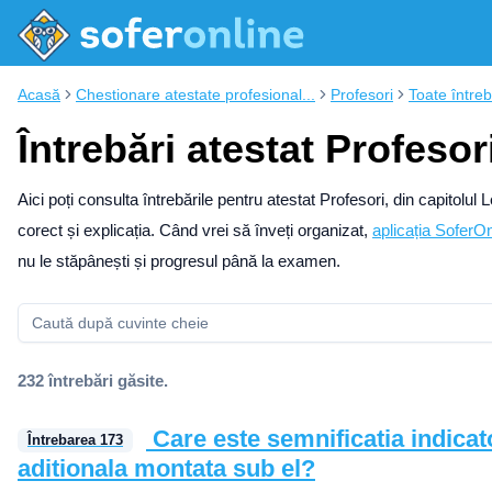
Acasă
Chestionare atestate profesional...
Profesori
Toate întreb
Întrebări atestat Profesor
Aici poți consulta întrebările pentru atestat Profesori, din capitolul
corect și explicația.
Când vrei să înveți organizat,
aplicația SoferOn
nu le stăpânești și progresul până la examen.
232 întrebări găsite.
Care este semnificatia indicato
Întrebarea
173
aditionala montata sub el?