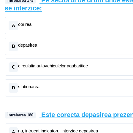
Pe sectorul de drum unde este 
Întrebarea
179
se interzice:
oprirea
A
depasirea
B
circulatia autovehiculelor agabaritice
C
stationarea
D
Este corecta depasirea prezen
Întrebarea
180
nu, intrucat indicatorul interzice depasirea
A