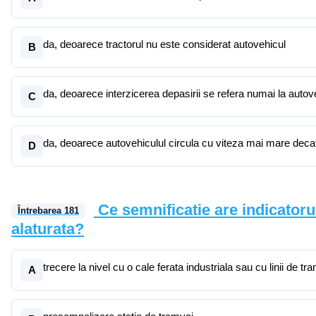
da, deoarece tractorul nu este considerat autovehicul
B
da, deoarece interzicerea depasirii se refera numai la autov
C
da, deoarece autovehiculul circula cu viteza mai mare decat
D
Ce semnificatie are indicatoru
Întrebarea
181
alaturata?
trecere la nivel cu o cale ferata industriala sau cu linii de tr
A