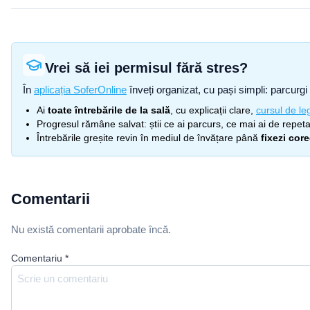
Vrei să iei permisul fără stres?
În
aplicația SoferOnline
înveți organizat, cu pași simpli: parcurgi 
Ai
toate întrebările de la sală
, cu explicații clare,
cursul de leg
Progresul rămâne salvat: știi ce ai parcurs, ce mai ai de repetat
Întrebările greșite revin în mediul de învățare până
fixezi cor
Comentarii
Nu există comentarii aprobate încă.
Comentariu
*