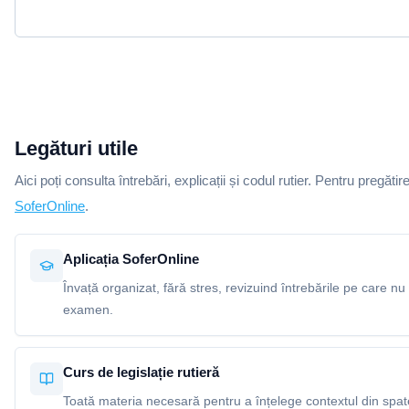
Legături utile
Aici poți consulta întrebări, explicații și codul rutier. Pentru pregătir
SoferOnline
.
Aplicația SoferOnline
Învață organizat, fără stres, revizuind întrebările pe care nu 
examen.
Curs de legislație rutieră
Toată materia necesară pentru a înțelege contextul din spatel