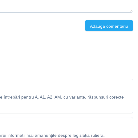
Adaugă comentariu
 întrebări pentru A, A1, A2, AM, cu variante, răspunsuri corecte
rei informații mai amănunțite despre legislația rutieră.