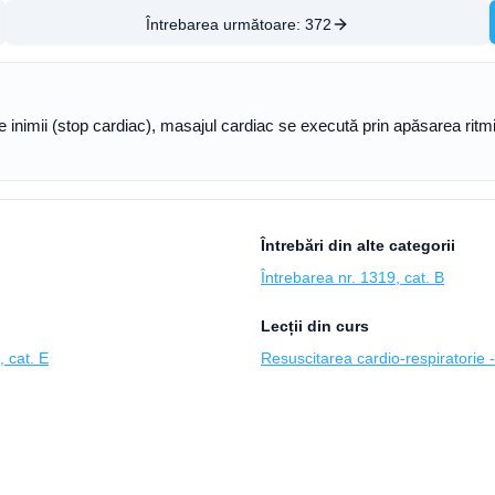
Întrebarea următoare:
372
ile inimii (stop cardiac), masajul cardiac se execută prin apăsarea rit
Întrebări din alte categorii
Întrebarea nr. 1319, cat. B
Lecții din curs
, cat. E
Resuscitarea cardio-respiratorie 