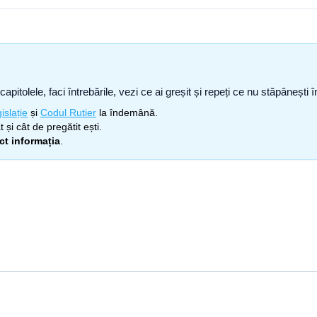
capitolele, faci întrebările, vezi ce ai greșit și repeți ce nu stăpâneșt
islație
și
Codul Rutier
la îndemână.
 și cât de pregătit ești.
ect informația
.