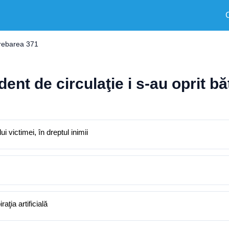
trebarea 371
nt de circulaţie i s-au oprit băt
 victimei, în dreptul inimii
aţia artificială