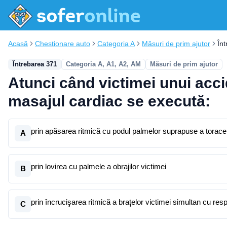
Acasă
Chestionare auto
Categoria A
Măsuri de prim ajutor
În
Întrebarea 371
Categoria A, A1, A2, AM
Măsuri de prim ajutor
Atunci când victimei unui accide
masajul cardiac se execută:
prin apăsarea ritmică cu podul palmelor suprapuse a toracelui
A
prin lovirea cu palmele a obrajilor victimei
B
prin încrucişarea ritmică a braţelor victimei simultan cu respir
C