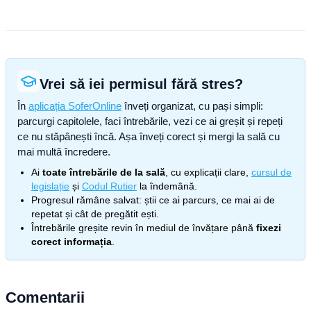
Vrei să iei permisul fără stres?
În
aplicația SoferOnline
înveți organizat, cu pași simpli:
parcurgi capitolele, faci întrebările, vezi ce ai greșit și repeți
ce nu stăpânești încă. Așa înveți corect și mergi la sală cu
mai multă încredere.
Ai
toate întrebările de la sală
, cu explicații clare,
cursul de
legislație
și
Codul Rutier
la îndemână.
Progresul rămâne salvat: știi ce ai parcurs, ce mai ai de
repetat și cât de pregătit ești.
Întrebările greșite revin în mediul de învățare până
fixezi
corect informația
.
Comentarii