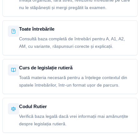
Învață organizat, fără stres, revizuind întrebările pe care
nu le stăpânești și mergi pregătit la examen.
Toate întrebările
Consultă baza completă de întrebări pentru A, A1, A2,
AM, cu variante, răspunsuri corecte și explicații.
Curs de legislație rutieră
Toată materia necesară pentru a înțelege contextul din
spatele întrebărilor, într-un format ușor de parcurs.
Codul Rutier
Verifică baza legală dacă vrei informații mai amănunțite
despre legislația rutieră.