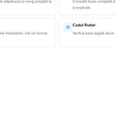
le stăpânești și mergi pregătit la
Consultă baza completă de
și explicații.
Codul Rutier
e întrebărilor, într-un format
Verifică baza legală dacă v