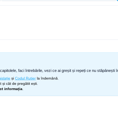
capitolele, faci întrebările, vezi ce ai greșit și repeți ce nu stăpâneșt
islație
și
Codul Rutier
la îndemână.
 și cât de pregătit ești.
ect informația
.