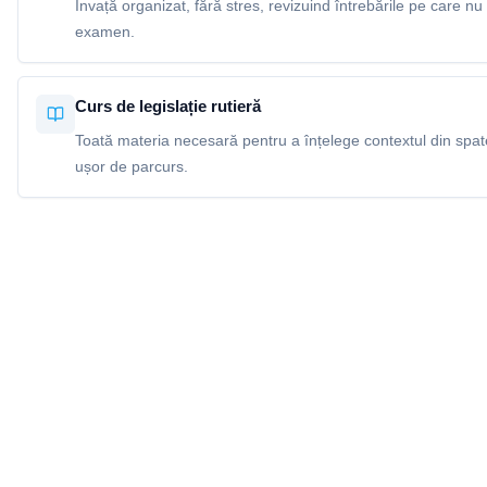
Învață organizat, fără stres, revizuind întrebările pe care nu 
examen.
Curs de legislație rutieră
Toată materia necesară pentru a înțelege contextul din spatel
ușor de parcurs.