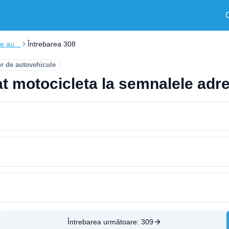
e au...
Întrebarea 308
or de autovehicule
iat motocicleta la semnalele adr
Întrebarea următoare:
309