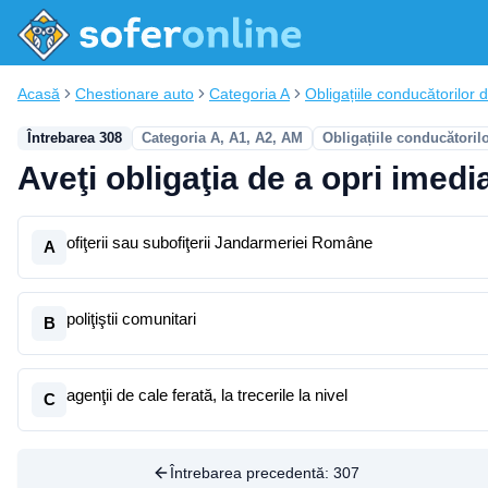
Acasă
Chestionare auto
Categoria A
Obligațiile conducătorilor d
Întrebarea 308
Categoria A, A1, A2, AM
Obligațiile conducătoril
Aveţi obligaţia de a opri imed
ofiţerii sau subofiţerii Jandarmeriei Române
A
poliţiştii comunitari
B
agenţii de cale ferată, la trecerile la nivel
C
Întrebarea precedentă:
307