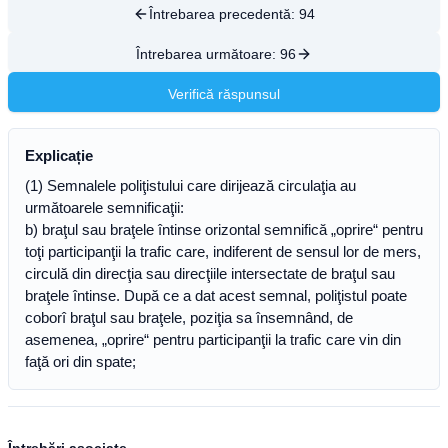
Întrebarea precedentă:
94
Întrebarea următoare:
96
Verifică răspunsul
Explicație
(1) Semnalele poliţistului care dirijează circulaţia au
următoarele semnificaţii:
b) braţul sau braţele întinse orizontal semnifică „oprire“ pentru
toţi participanţii la trafic care, indiferent de sensul lor de mers,
circulă din direcţia sau direcţiile intersectate de braţul sau
braţele întinse. După ce a dat acest semnal, poliţistul poate
coborî braţul sau braţele, poziţia sa însemnând, de
asemenea, „oprire“ pentru participanţii la trafic care vin din
faţă ori din spate;