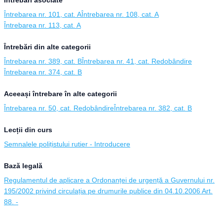
Întrebări asociate
Întrebarea nr. 101, cat. A
Întrebarea nr. 108, cat. A
Întrebarea nr. 113, cat. A
Întrebări din alte categorii
Întrebarea nr. 389, cat. B
Întrebarea nr. 41, cat. Redobândire
Întrebarea nr. 374, cat. B
Aceeași întrebare în alte categorii
Întrebarea nr. 50, cat. Redobândire
Întrebarea nr. 382, cat. B
Lecții din curs
Semnalele polițistului rutier - Introducere
Bază legală
Regulamentul de aplicare a Ordonanței de urgență a Guvernului nr.
195/2002 privind circulația pe drumurile publice din 04.10.2006 Art.
88. -