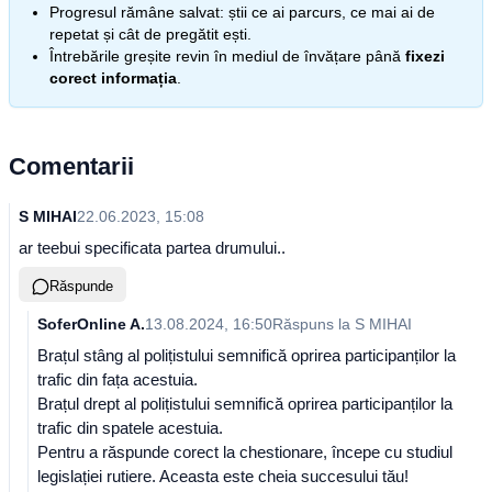
Progresul rămâne salvat: știi ce ai parcurs, ce mai ai de
repetat și cât de pregătit ești.
Întrebările greșite revin în mediul de învățare până
fixezi
corect informația
.
Comentarii
S MIHAI
22.06.2023, 15:08
ar teebui specificata partea drumului..
Răspunde
SoferOnline A.
13.08.2024, 16:50
Răspuns la
S MIHAI
Brațul stâng al polițistului semnifică oprirea participanților la
trafic din fața acestuia.
Brațul drept al polițistului semnifică oprirea participanților la
trafic din spatele acestuia.
Pentru a răspunde corect la chestionare, începe cu studiul
legislației rutiere. Aceasta este cheia succesului tău!