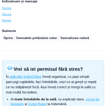
Indicatoare și marcaje
Oprire
Oprire
Oprire
Subiecte
Oprire
Semnalele polițistului rutier
Semnalizare rutieră
Vrei să iei permisul fără stres?
În
aplicația SoferOnline
înveți organizat, cu pași simpli:
parcurgi capitolele, faci întrebările, vezi ce ai greșit și repeți
ce nu stăpânești încă. Așa înveți corect și mergi la sală cu
mai multă încredere.
Ai
toate întrebările de la sală
, cu explicații clare,
cursul de
legislație
și
Codul Rutier
la îndemână.