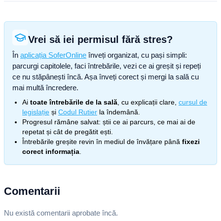
Vrei să iei permisul fără stres?
În
aplicația SoferOnline
înveți organizat, cu pași simpli:
parcurgi capitolele, faci întrebările, vezi ce ai greșit și repeți
ce nu stăpânești încă. Așa înveți corect și mergi la sală cu
mai multă încredere.
Ai
toate întrebările de la sală
, cu explicații clare,
cursul de
legislație
și
Codul Rutier
la îndemână.
Progresul rămâne salvat: știi ce ai parcurs, ce mai ai de
repetat și cât de pregătit ești.
Întrebările greșite revin în mediul de învățare până
fixezi
corect informația
.
Comentarii
Nu există comentarii aprobate încă.