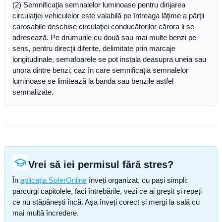
(2) Semnificaţia semnalelor luminoase pentru dirijarea
circulaţiei vehiculelor este valabilă pe întreaga lăţime a părţii
carosabile deschise circulaţiei conducătorilor cărora li se
adresează. Pe drumurile cu două sau mai multe benzi pe
sens, pentru direcţii diferite, delimitate prin marcaje
longitudinale, semafoarele se pot instala deasupra uneia sau
unora dintre benzi, caz în care semnificaţia semnalelor
luminoase se limitează la banda sau benzile astfel
semnalizate.
Vrei să iei permisul fără stres?
În
aplicația SoferOnline
înveți organizat, cu pași simpli:
parcurgi capitolele, faci întrebările, vezi ce ai greșit și repeți
ce nu stăpânești încă. Așa înveți corect și mergi la sală cu
mai multă încredere.