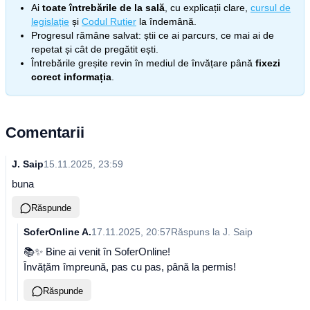
Ai
toate întrebările de la sală
, cu explicații clare,
cursul de
legislație
și
Codul Rutier
la îndemână.
Progresul rămâne salvat: știi ce ai parcurs, ce mai ai de
repetat și cât de pregătit ești.
Întrebările greșite revin în mediul de învățare până
fixezi
corect informația
.
Comentarii
J. Saip
15.11.2025, 23:59
buna
Răspunde
SoferOnline A.
17.11.2025, 20:57
Răspuns la
J. Saip
📚✨ Bine ai venit în SoferOnline!
Învățăm împreună, pas cu pas, până la permis!
Răspunde