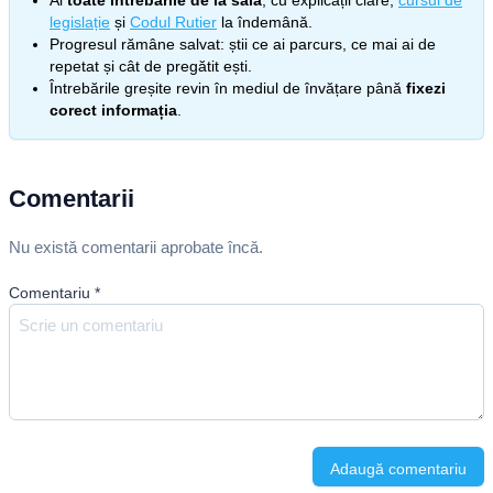
Ai
toate întrebările de la sală
, cu explicații clare,
cursul de
legislație
și
Codul Rutier
la îndemână.
Progresul rămâne salvat: știi ce ai parcurs, ce mai ai de
repetat și cât de pregătit ești.
Întrebările greșite revin în mediul de învățare până
fixezi
corect informația
.
Comentarii
Nu există comentarii aprobate încă.
Comentariu
*
Adaugă comentariu