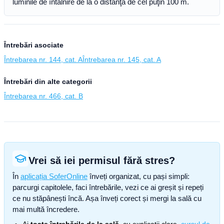
luminile de întâlnire de la o distanţă de cel puţin 100 m.
Întrebări asociate
Întrebarea nr. 144, cat. A
Întrebarea nr. 145, cat. A
Întrebări din alte categorii
Întrebarea nr. 466, cat. B
Vrei să iei permisul fără stres?
În
aplicația SoferOnline
înveți organizat, cu pași simpli:
parcurgi capitolele, faci întrebările, vezi ce ai greșit și repeți
ce nu stăpânești încă. Așa înveți corect și mergi la sală cu
mai multă încredere.