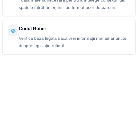
Toată materia necesară pentru a înțelege contextul din
spatele întrebărilor, într-un format ușor de parcurs.
Codul Rutier
Verifică baza legală dacă vrei informații mai amănunțite
despre legislația rutieră.