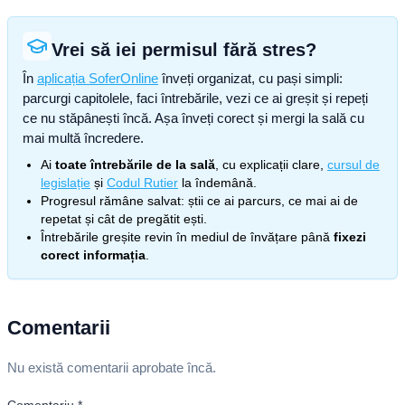
Vrei să iei permisul fără stres?
În
aplicația SoferOnline
înveți organizat, cu pași simpli:
parcurgi capitolele, faci întrebările, vezi ce ai greșit și repeți
ce nu stăpânești încă. Așa înveți corect și mergi la sală cu
mai multă încredere.
Ai
toate întrebările de la sală
, cu explicații clare,
cursul de
legislație
și
Codul Rutier
la îndemână.
Progresul rămâne salvat: știi ce ai parcurs, ce mai ai de
repetat și cât de pregătit ești.
Întrebările greșite revin în mediul de învățare până
fixezi
corect informația
.
Comentarii
Nu există comentarii aprobate încă.