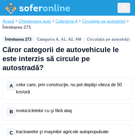
Acasă
Chestionare auto
Categoria A
Circulația pe autostrăzi
Întrebarea 273
Întrebarea 273
Categoria A, A1, A2, AM
Circulația pe autostrăzi
Căror categorii de autovehicule le
este interzis să circule pe
autostradă?
celor care, prin construcţie, nu pot depăşi viteza de 50
A
km/oră
motocicletelor cu şi fără ataş
B
tractoarelor şi maşinilor agricole autopropulsate
C