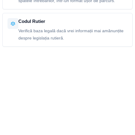
spatele întrebărilor, într-un format ușor de parcurs.
Codul Rutier
Verifică baza legală dacă vrei informații mai amănunțite
despre legislația rutieră.