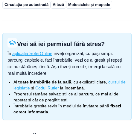
Circulația pe autostradă
Viteză
Motociclete și mopede
Vrei să iei permisul fără stres?
În
aplicația SoferOnline
înveți organizat, cu pași simpli:
parcurgi capitolele, faci întrebările, vezi ce ai greșit și repeți
ce nu stăpânești încă. Așa înveți corect și mergi la sală cu
mai multă încredere.
Ai
toate întrebările de la sală
, cu explicații clare,
cursul de
legislație
și
Codul Rutier
la îndemână.
Progresul rămâne salvat: știi ce ai parcurs, ce mai ai de
repetat și cât de pregătit ești.
Întrebările greșite revin în mediul de învățare până
fixezi
corect informația
.