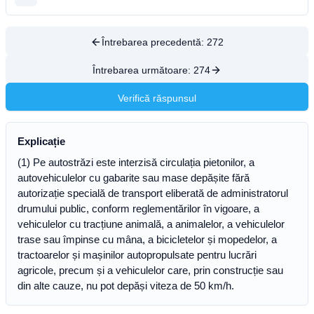
Întrebarea precedentă:
272
Întrebarea următoare:
274
Verifică răspunsul
Explicație
(1) Pe autostrăzi este interzisă circulația pietonilor, a
autovehiculelor cu gabarite sau mase depășite fără
autorizație specială de transport eliberată de administratorul
drumului public, conform reglementărilor în vigoare, a
vehiculelor cu tracțiune animală, a animalelor, a vehiculelor
trase sau împinse cu mâna, a bicicletelor și mopedelor, a
tractoarelor și mașinilor autopropulsate pentru lucrări
agricole, precum și a vehiculelor care, prin construcție sau
din alte cauze, nu pot depăși viteza de 50 km/h.