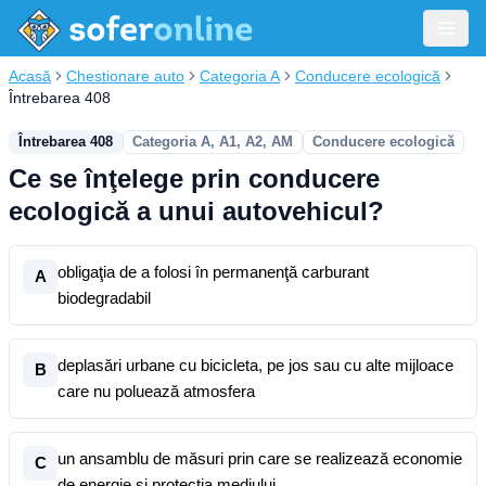
Acasă
Chestionare auto
Categoria A
Conducere ecologică
Întrebarea 408
Întrebarea 408
Categoria A, A1, A2, AM
Conducere ecologică
Ce se înţelege prin conducere
ecologică a unui autovehicul?
obligaţia de a folosi în permanenţă carburant
A
biodegradabil
deplasări urbane cu bicicleta, pe jos sau cu alte mijloace
B
care nu poluează atmosfera
un ansamblu de măsuri prin care se realizează economie
C
de energie şi protecţia mediului