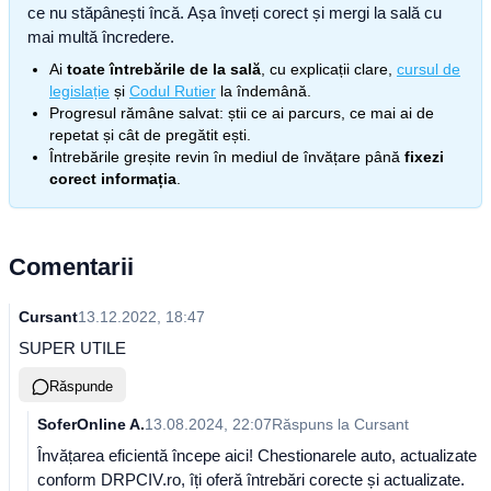
ce nu stăpânești încă. Așa înveți corect și mergi la sală cu
mai multă încredere.
Ai
toate întrebările de la sală
, cu explicații clare,
cursul de
legislație
și
Codul Rutier
la îndemână.
Progresul rămâne salvat: știi ce ai parcurs, ce mai ai de
repetat și cât de pregătit ești.
Întrebările greșite revin în mediul de învățare până
fixezi
corect informația
.
Comentarii
Cursant
13.12.2022, 18:47
SUPER UTILE
Răspunde
SoferOnline A.
13.08.2024, 22:07
Răspuns la
Cursant
Învățarea eficientă începe aici! Chestionarele auto, actualizate
conform DRPCIV.ro, îți oferă întrebări corecte și actualizate.