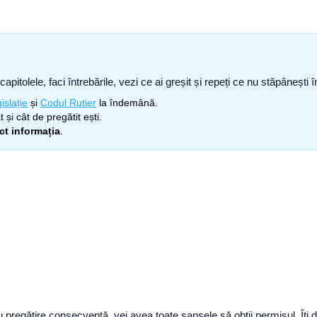
capitolele, faci întrebările, vezi ce ai greșit și repeți ce nu stăpâneșt
islație
și
Codul Rutier
la îndemână.
 și cât de pregătit ești.
ect informația
.