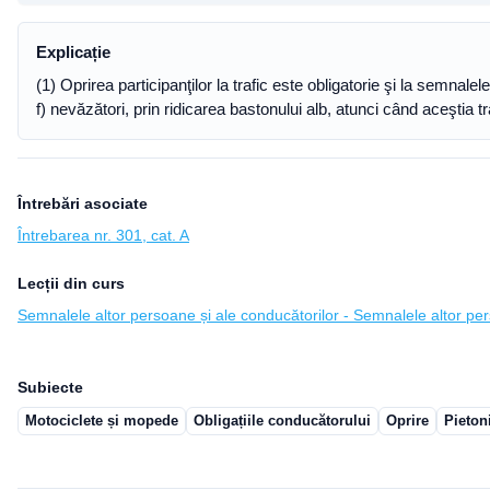
Explicație
(1) Oprirea participanţilor la trafic este obligatorie şi la semnalel
f) nevăzători, prin ridicarea bastonului alb, atunci când aceştia 
Întrebări asociate
Întrebarea nr. 301, cat. A
Lecții din curs
Semnalele altor persoane și ale conducătorilor - Semnalele altor pe
Subiecte
Motociclete și mopede
Obligațiile conducătorului
Oprire
Pieton