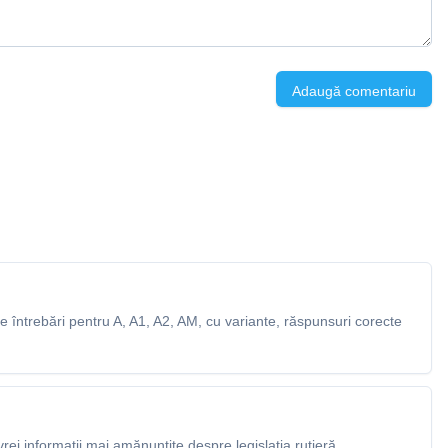
Adaugă comentariu
 întrebări pentru A, A1, A2, AM, cu variante, răspunsuri corecte
rei informații mai amănunțite despre legislația rutieră.