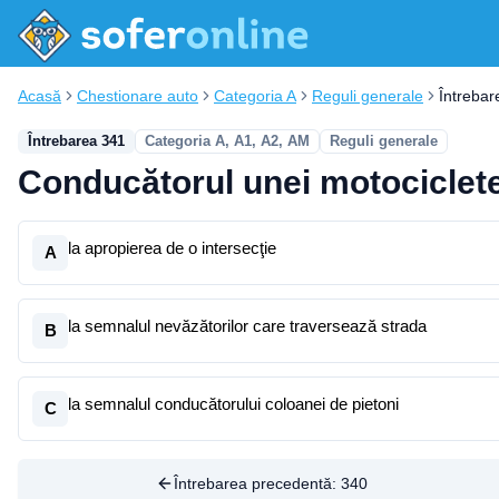
Acasă
Chestionare auto
Categoria A
Reguli generale
Întrebar
Întrebarea 341
Categoria A, A1, A2, AM
Reguli generale
Conducătorul unei motociclete
la apropierea de o intersecţie
A
la semnalul nevăzătorilor care traversează strada
B
la semnalul conducătorului coloanei de pietoni
C
Întrebarea precedentă:
340