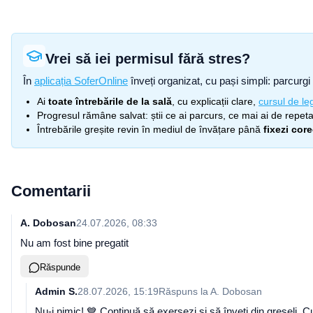
Vrei să iei permisul fără stres?
În
aplicația SoferOnline
înveți organizat, cu pași simpli: parcurgi 
Ai
toate întrebările de la sală
, cu explicații clare,
cursul de leg
Progresul rămâne salvat: știi ce ai parcurs, ce mai ai de repetat
Întrebările greșite revin în mediul de învățare până
fixezi cor
Comentarii
A. Dobosan
24.07.2026, 08:33
Nu am fost bine pregatit
Răspunde
Admin S.
28.07.2026, 15:19
Răspuns la
A. Dobosan