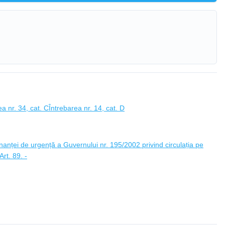
ea nr. 34, cat. C
Întrebarea nr. 14, cat. D
anței de urgență a Guvernului nr. 195/2002 privind circulația pe
rt. 89. -