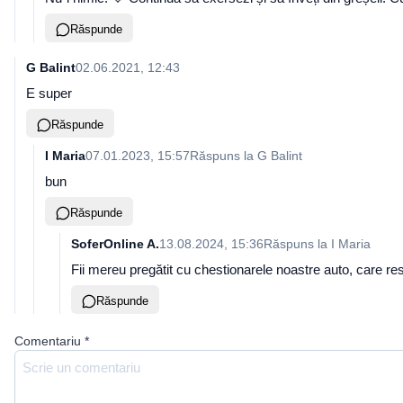
Răspunde
G Balint
02.06.2021, 12:43
E super
Răspunde
I Maria
07.01.2023, 15:57
Răspuns la
G Balint
bun
Răspunde
SoferOnline A.
13.08.2024, 15:36
Răspuns la
I Maria
Fii mereu pregătit cu chestionarele noastre auto, care r
Răspunde
Comentariu
*