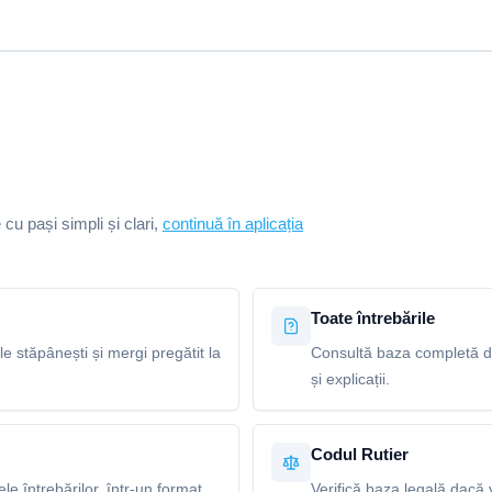
e cu pași simpli și clari,
continuă în aplicația
Toate întrebările
le stăpânești și mergi pregătit la
Consultă baza completă de
și explicații.
Codul Rutier
e întrebărilor, într-un format
Verifică baza legală dacă v