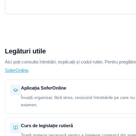
Legături utile
Aici poți consulta întrebări, explicații și codul rutier. Pentru pregătir
SoferOnline
.
Aplicația SoferOnline
Învață organizat, fără stres, revizuind întrebările pe care nu 
examen.
Curs de legislație rutieră
Toată materia necesară pentru a înțelege contextul din spatel