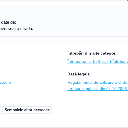
e date de:
traversează strada.
Întrebări din alte categorii
Întrebarea nr. 533, cat. B
Întrebar
Bază legală
rsoane
Regulamentul de aplicare a Ordon
drumurile publice din 04.10.2006 A
i
Semnalele altor persoane