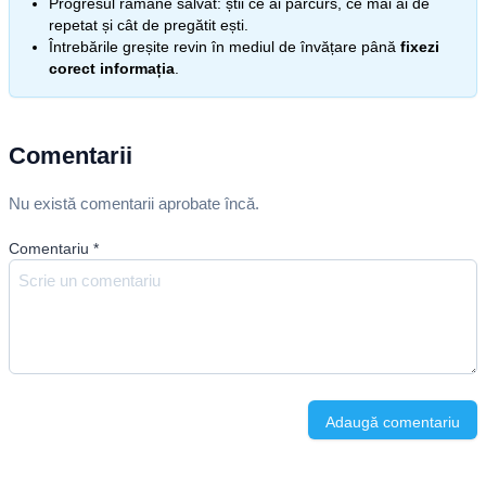
Progresul rămâne salvat: știi ce ai parcurs, ce mai ai de
repetat și cât de pregătit ești.
Întrebările greșite revin în mediul de învățare până
fixezi
corect informația
.
Comentarii
Nu există comentarii aprobate încă.
Comentariu
*
Adaugă comentariu