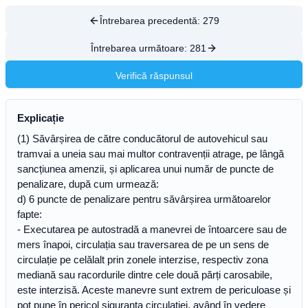
Întrebarea precedentă:
279
Întrebarea următoare:
281
Verifică răspunsul
Explicație
(1) Săvârșirea de către conducătorul de autovehicul sau
tramvai a uneia sau mai multor contravenții atrage, pe lângă
sancțiunea amenzii, și aplicarea unui număr de puncte de
penalizare, după cum urmează:
d) 6 puncte de penalizare pentru săvârșirea următoarelor
fapte:
- Executarea pe autostradă a manevrei de întoarcere sau de
mers înapoi, circulația sau traversarea de pe un sens de
circulație pe celălalt prin zonele interzise, respectiv zona
mediană sau racordurile dintre cele două părți carosabile,
este interzisă. Aceste manevre sunt extrem de periculoase și
pot pune în pericol siguranța circulației, având în vedere