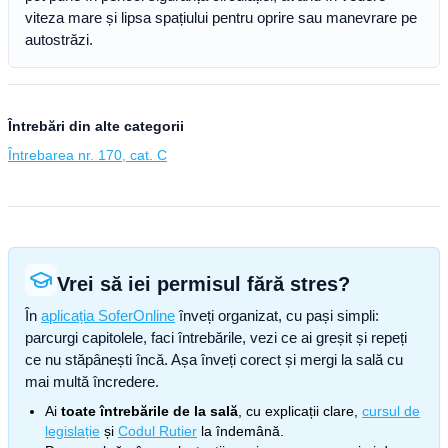
viteza mare și lipsa spațiului pentru oprire sau manevrare pe
autostrăzi.
Întrebări din alte categorii
Întrebarea nr. 170, cat. C
Vrei să iei permisul fără stres?
În
aplicația SoferOnline
înveți organizat, cu pași simpli:
parcurgi capitolele, faci întrebările, vezi ce ai greșit și repeți
ce nu stăpânești încă. Așa înveți corect și mergi la sală cu
mai multă încredere.
Ai
toate întrebările de la sală
, cu explicații clare,
cursul de
legislație
și
Codul Rutier
la îndemână.