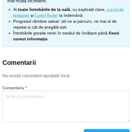
mai multă încredere.
Ai
toate întrebările de la sală
, cu explicații clare,
cursul de
legislație
și
Codul Rutier
la îndemână.
Progresul rămâne salvat: știi ce ai parcurs, ce mai ai de
repetat și cât de pregătit ești.
Întrebările greșite revin în mediul de învățare până
fixezi
corect informația
.
Comentarii
Nu există comentarii aprobate încă.
Comentariu
*