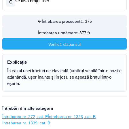
se lasă braţul liber
C
Întrebarea precedentă:
375
Întrebarea următoare:
377
Verifică răspunsul
Explicație
În cazul unei fracturi de claviculă (umărul se află într-o poziţie
atârnândă, uşor înainte şi în jos), se așează braţul într-o
eşarfă.
Întrebări din alte categorii
Întrebarea nr. 272, cat. E
Întrebarea nr. 1323, cat. B
Întrebarea nr. 1339, cat. B