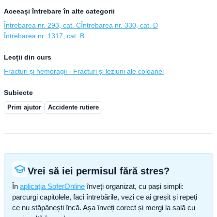
Aceeași întrebare în alte categorii
Întrebarea nr. 293, cat. C
Întrebarea nr. 330, cat. D
Întrebarea nr. 1317, cat. B
Lecții din curs
Fracturi și hemoragii - Fracturi și leziuni ale coloanei
Subiecte
Prim ajutor
Accidente rutiere
Vrei să iei permisul fără stres?
În
aplicația SoferOnline
înveți organizat, cu pași simpli:
parcurgi capitolele, faci întrebările, vezi ce ai greșit și repeți
ce nu stăpânești încă. Așa înveți corect și mergi la sală cu