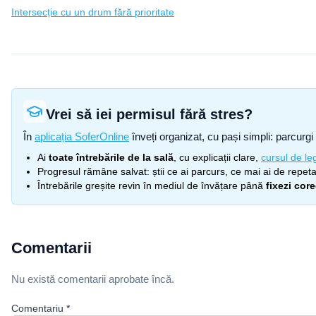
Intersecție cu un drum fără prioritate
Vrei să iei permisul fără stres?
În
aplicația SoferOnline
înveți organizat, cu pași simpli: parcurgi 
Ai
toate întrebările de la sală
, cu explicații clare,
cursul de leg
Progresul rămâne salvat: știi ce ai parcurs, ce mai ai de repetat
Întrebările greșite revin în mediul de învățare până
fixezi cor
Comentarii
Nu există comentarii aprobate încă.
Comentariu
*