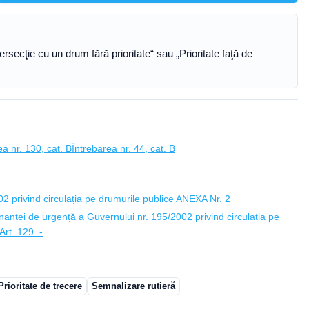
ersecţie cu un drum fără prioritate“ sau „Prioritate faţă de
ea nr. 130, cat. B
Întrebarea nr. 44, cat. B
 privind circulația pe drumurile publice ANEXA Nr. 2
anței de urgență a Guvernului nr. 195/2002 privind circulația pe
rt. 129. -
Prioritate de trecere
Semnalizare rutieră