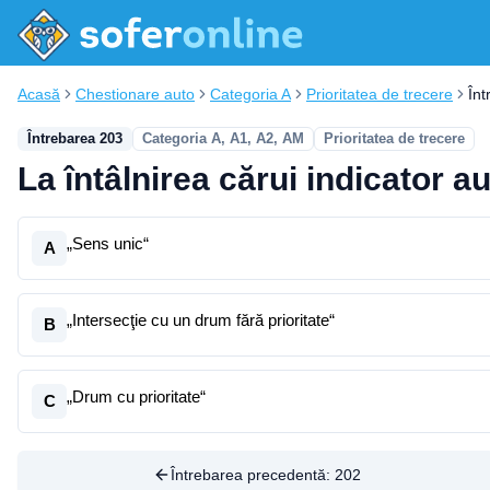
Acasă
Chestionare auto
Categoria A
Prioritatea de trecere
În
Întrebarea 203
Categoria A, A1, A2, AM
Prioritatea de trecere
La întâlnirea cărui indicator a
„Sens unic“
A
„Intersecţie cu un drum fără prioritate“
B
„Drum cu prioritate“
C
Întrebarea precedentă:
202