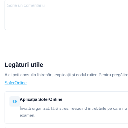
Legături utile
Aici poți consulta întrebări, explicații și codul rutier. Pentru pregătir
SoferOnline
.
Aplicația SoferOnline
Învață organizat, fără stres, revizuind întrebările pe care nu 
examen.