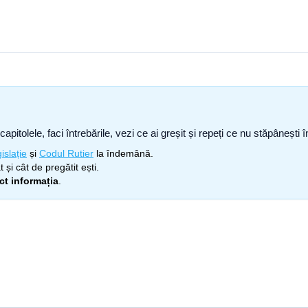
capitolele, faci întrebările, vezi ce ai greșit și repeți ce nu stăpâneșt
islație
și
Codul Rutier
la îndemână.
 și cât de pregătit ești.
ect informația
.