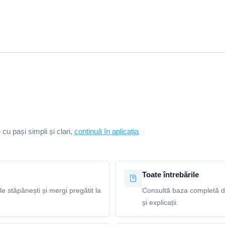
e cu pași simpli și clari,
continuă în aplicația
Toate întrebările
le stăpânești și mergi pregătit la
Consultă baza completă de
și explicații.