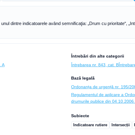
unul dintre indicatoarele având semnificaţia: „Drum cu prioritate“, „Int
Întrebări din alte categorii
. A
Întrebarea nr. 843, cat. B
Întrebar
Bază legală
Ordonanța de urgență nr. 195/2002
Regulamentul de aplicare a Ordon
drumurile publice din 04.10.2006 A
Subiecte
Indicatoare rutiere
Intersecții