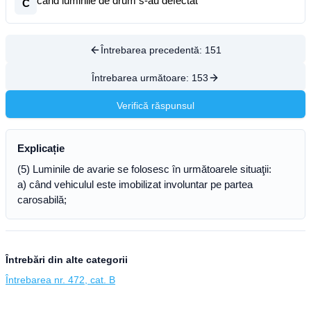
când luminile de drum s-au defectat
C
Întrebarea precedentă:
151
Întrebarea următoare:
153
Verifică răspunsul
Explicație
(5) Luminile de avarie se folosesc în următoarele situaţii:
a) când vehiculul este imobilizat involuntar pe partea
carosabilă;
Întrebări din alte categorii
Întrebarea nr. 472, cat. B