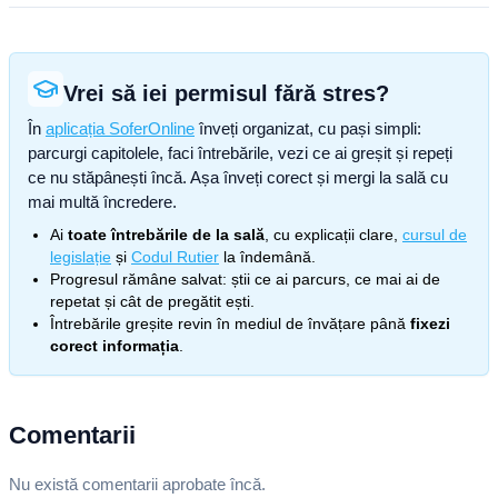
Vrei să iei permisul fără stres?
În
aplicația SoferOnline
înveți organizat, cu pași simpli:
parcurgi capitolele, faci întrebările, vezi ce ai greșit și repeți
ce nu stăpânești încă. Așa înveți corect și mergi la sală cu
mai multă încredere.
Ai
toate întrebările de la sală
, cu explicații clare,
cursul de
legislație
și
Codul Rutier
la îndemână.
Progresul rămâne salvat: știi ce ai parcurs, ce mai ai de
repetat și cât de pregătit ești.
Întrebările greșite revin în mediul de învățare până
fixezi
corect informația
.
Comentarii
Nu există comentarii aprobate încă.