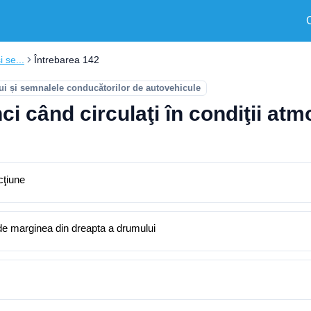
i se...
Întrebarea 142
ui și semnalele conducătorilor de autovehicule
ci când circulaţi în condiţii at
cţiune
e de marginea din dreapta a drumului