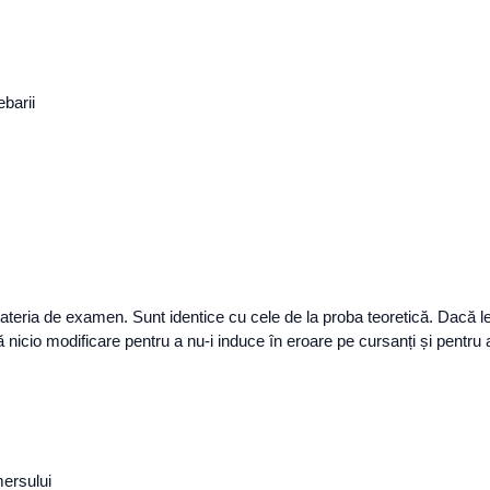
ebarii
ateria de examen. Sunt identice cu cele de la proba teoretică. Dacă le-
 nicio modificare pentru a nu-i induce în eroare pe cursanți și pentru
mersului