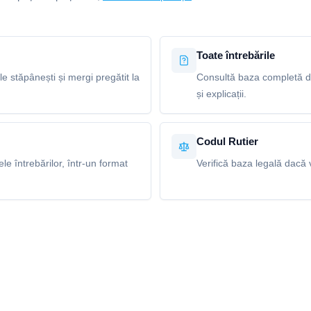
Toate întrebările
le stăpânești și mergi pregătit la
Consultă baza completă de
și explicații.
Codul Rutier
e întrebărilor, într-un format
Verifică baza legală dacă v