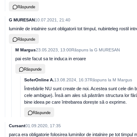
Răspunde
G MURESAN
10.07.2021, 21:40
luminile de intalnire sunt obligatorii tot timpul, nubinteleg rostil intr
Răspunde
M Margus
23.05.2023, 13:00
Răspuns la
G MURESAN
pai este facut sa te induca in eroare
Răspunde
SoferOnline A.
13.08.2024, 16:37
Răspuns la
M Margus
Întrebările NU sunt create de noi. Acestea sunt cele din b
cele ambigue). Însă am ales să păstrăm structura lor fără
bine ideea pe care întrebarea dorește să o exprime.
Răspunde
Cursant
01.09.2020, 17:35
parca era obligatorie folosirea luminilor de intalnire pe tot timpul 