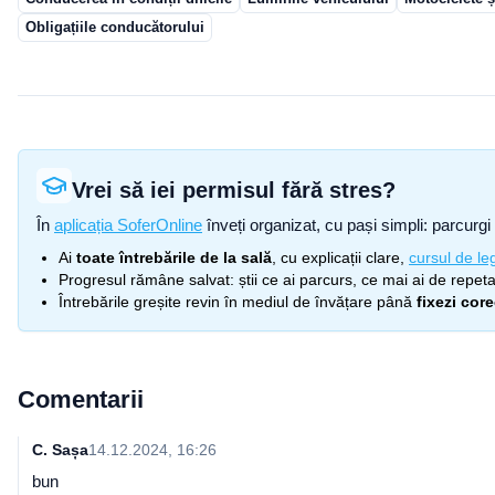
Obligațiile conducătorului
Vrei să iei permisul fără stres?
În
aplicația SoferOnline
înveți organizat, cu pași simpli: parcurgi 
Ai
toate întrebările de la sală
, cu explicații clare,
cursul de leg
Progresul rămâne salvat: știi ce ai parcurs, ce mai ai de repetat
Întrebările greșite revin în mediul de învățare până
fixezi cor
Comentarii
C. Sașa
14.12.2024, 16:26
bun