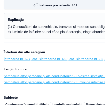
Întrebarea precedentă:
141
Explicație
(1) Conducătorii de autovehicule, tramvaie şi mopede sunt oblig
e) luminile de întâlnire atunci când plouă torenţial, ninge abundent
Întrebări din alte categorii
Întrebarea nr. 527, cat. B
Întrebarea nr. 459, cat. B
Întrebarea nr. 73, 
Lecții din curs
Semnalele altor persoane și ale conducătorilor - Folosirea instalației
Semnalele altor persoane și ale conducătorilor - Lumini de întâlnire 
Subiecte
Conducerea în condiții dificile
Luminile vehiculului
Motociclete 