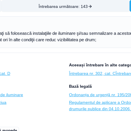
Întrebarea următoare:
143
aţi să folosească instalaţiile de iluminare şi/sau semnalizare a aces
 ori în alte condiţii care reduc vizibilitatea pe drum;
Aceeași întrebare în alte catego
cat. D
Întrebarea nr. 302, cat. C
Întrebar
Bază legală
 de iluminare
Ordonanța de urgență nr. 195/2002 
ziua
Regulamentul de aplicare a Ordon
drumurile publice din 04.10.2006 A
și mopede