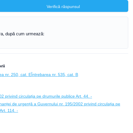
Verifică răspunsul
tora, după cum urmează:
rii
ea nr. 250, cat. E
Întrebarea nr. 535, cat. B
privind circulația pe drumurile publice Art. 44. -
anței de urgență a Guvernului nr. 195/2002 privind circulația pe
rt. 114. -