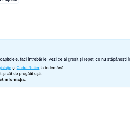
capitolele, faci întrebările, vezi ce ai greșit și repeți ce nu stăpâneșt
islație
și
Codul Rutier
la îndemână.
 și cât de pregătit ești.
ect informația
.