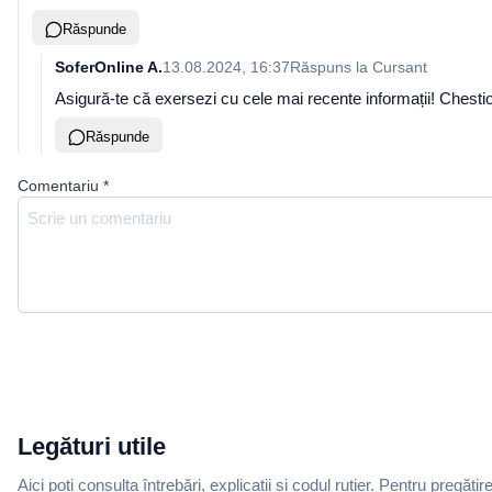
Răspunde
SoferOnline A.
13.08.2024, 16:37
Răspuns la
Cursant
Asigură-te că exersezi cu cele mai recente informații! Chesti
Răspunde
Comentariu
*
Legături utile
Aici poți consulta întrebări, explicații și codul rutier. Pentru pregătir