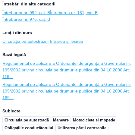
Întrebări din alte categorii
Întrebarea nr. 992, cat. B
Întrebarea nr. 161, cat. E
Întrebarea nr. 976, cat. B
Lecții din curs
Circulația pe autostrăzi - Intrarea și ieșirea
Bază legală
Regulamentul de aplicare a Ordonanței de urgență a Guvernului nr.
195/2002 privind circulația pe drumurile publice din 04.10.2006 Art.
116. -
Regulamentul de aplicare a Ordonanței de urgență a Guvernului nr.
195/2002 privind circulația pe drumurile publice din 04.10.2006 Art.
169. -
Subiecte
Circulația pe autostradă
Manevre
Motociclete și mopede
Obligațiile conducătorului
Utilizarea părții carosabile