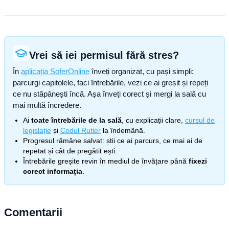
Vrei să iei permisul fără stres?
În
aplicația SoferOnline
înveți organizat, cu pași simpli:
parcurgi capitolele, faci întrebările, vezi ce ai greșit și repeți
ce nu stăpânești încă. Așa înveți corect și mergi la sală cu
mai multă încredere.
Ai
toate întrebările de la sală
, cu explicații clare,
cursul de
legislație
și
Codul Rutier
la îndemână.
Progresul rămâne salvat: știi ce ai parcurs, ce mai ai de
repetat și cât de pregătit ești.
Întrebările greșite revin în mediul de învățare până
fixezi
corect informația
.
Comentarii