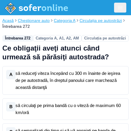
Acasă
Chestionare auto
Categoria A
Circulația pe autostrăzi
Întrebarea 272
Întrebarea 272
Categoria A, A1, A2, AM
Circulația pe autostrăzi
Ce obligaţii aveţi atunci când
urmează să părăsiţi autostrada?
să reduceţi viteza începând cu 300 m înainte de ieşirea
A
de pe autostradă, în dreptul panoului care marchează
această distanţă
să circulaţi pe prima bandă cu o viteză de maximum 60
B
km/oră
să semnalizaţi din timp şi să vă angajaţi pe banda de