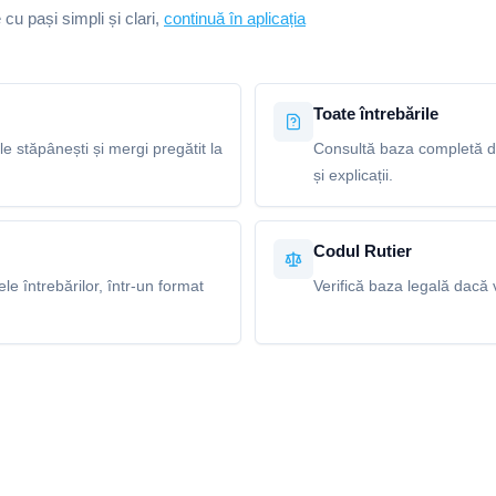
e cu pași simpli și clari,
continuă în aplicația
Toate întrebările
le stăpânești și mergi pregătit la
Consultă baza completă de
și explicații.
Codul Rutier
e întrebărilor, într-un format
Verifică baza legală dacă v