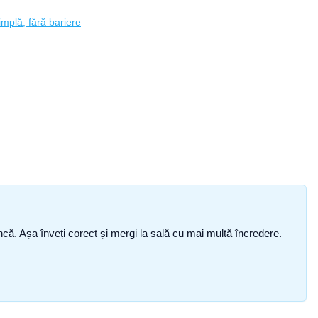
implă, fără bariere
i încă. Așa înveți corect și mergi la sală cu mai multă încredere.