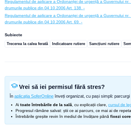
Regulamentul de aplicare a Ordonanței de urgență a Guvernului nr. 1
drumurile publice din 04.10.2006 Art. 138. -
Regulamentul de aplicare a Ordonanței de urgență a Guvernului nr. 1
drumurile publice din 04.10.2006 Art. 69. -
Subiecte
Trecerea la calea ferată
Indicatoare rutiere
Sancțiuni rutiere
Semn
Vrei să iei permisul fără stres?
În
aplicația SoferOnline
înveți organizat, cu pași simpli: parcurgi 
Ai
toate întrebările de la sală
, cu explicații clare,
cursul de leg
Progresul rămâne salvat: știi ce ai parcurs, ce mai ai de repetat
Întrebările greșite revin în mediul de învățare până
fixezi cor