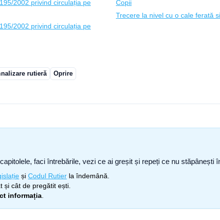
95/2002 privind circulația pe
Copii
Trecere la nivel cu o cale ferată s
95/2002 privind circulația pe
alizare rutieră
Oprire
capitolele, faci întrebările, vezi ce ai greșit și repeți ce nu stăpâneșt
islație
și
Codul Rutier
la îndemână.
 și cât de pregătit ești.
ect informația
.