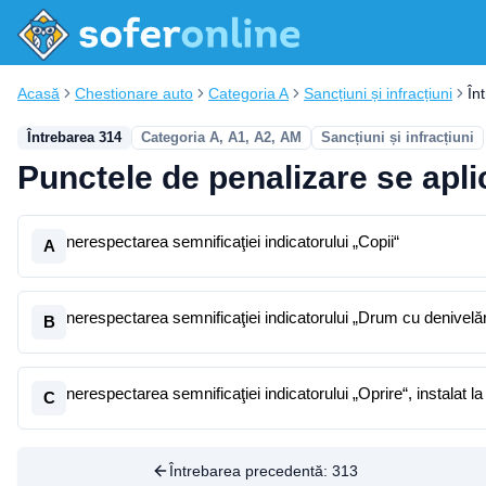
Acasă
Chestionare auto
Categoria A
Sancțiuni și infracțiuni
În
Întrebarea 314
Categoria A, A1, A2, AM
Sancțiuni și infracțiuni
Punctele de penalizare se apli
nerespectarea semnificaţiei indicatorului „Copii“
A
nerespectarea semnificaţiei indicatorului „Drum cu denivelăr
B
nerespectarea semnificaţiei indicatorului „Oprire“, instalat la
C
Întrebarea precedentă:
313