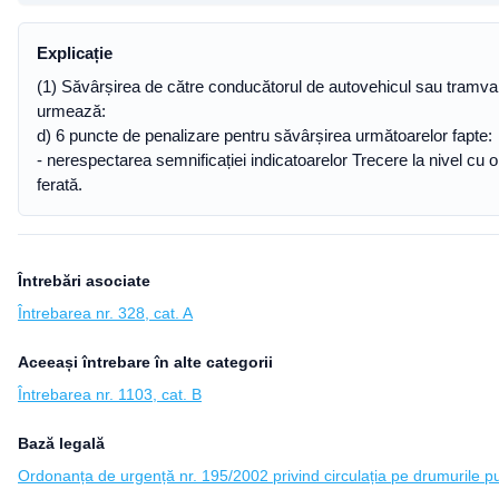
Explicație
(1) Săvârșirea de către conducătorul de autovehicul sau tramvai
urmează:
d) 6 puncte de penalizare pentru săvârșirea următoarelor fapte:
- nerespectarea semnificației indicatoarelor Trecere la nivel cu o 
ferată.
Întrebări asociate
Întrebarea nr. 328, cat. A
Aceeași întrebare în alte categorii
Întrebarea nr. 1103, cat. B
Bază legală
Ordonanța de urgență nr. 195/2002 privind circulația pe drumurile pub