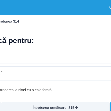
trebarea 314
că pentru:
i“
 trecerea la nivel cu o cale ferată
Întrebarea următoare:
315