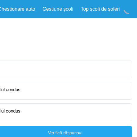
Chestionare auto
Gestiune școli
Top școli de șoferi
ulul condus
ulul condus
Verifică răspunsul