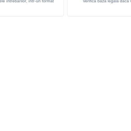
e întrebărilor, într-un format
Verifică baza legală dacă v