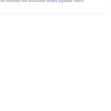
rei informații mai amănunțite despre legislația rutieră.