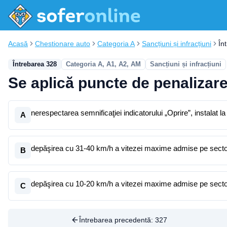
Acasă
Chestionare auto
Categoria A
Sancțiuni și infracțiuni
În
Întrebarea 328
Categoria A, A1, A2, AM
Sancțiuni și infracțiuni
Se aplică puncte de penalizare
nerespectarea semnificaţiei indicatorului „Oprire”, instalat la
A
depăşirea cu 31-40 km/h a vitezei maxime admise pe sector
B
depăşirea cu 10-20 km/h a vitezei maxime admise pe sector
C
Întrebarea precedentă:
327