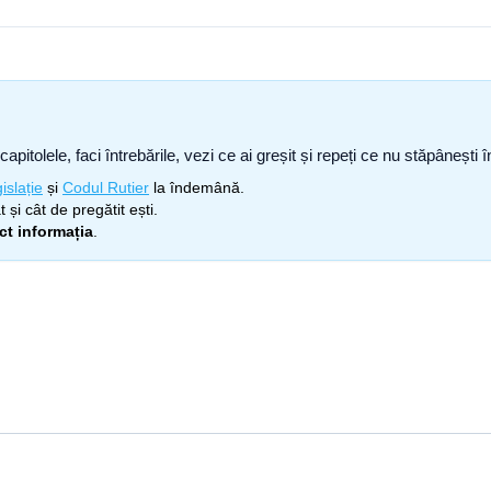
capitolele, faci întrebările, vezi ce ai greșit și repeți ce nu stăpâneșt
islație
și
Codul Rutier
la îndemână.
 și cât de pregătit ești.
ect informația
.