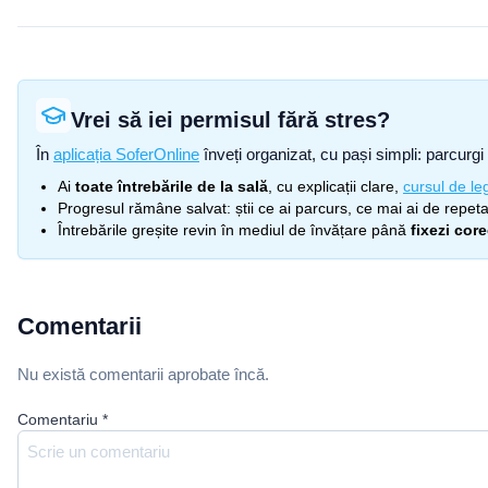
Vrei să iei permisul fără stres?
În
aplicația SoferOnline
înveți organizat, cu pași simpli: parcurgi 
Ai
toate întrebările de la sală
, cu explicații clare,
cursul de leg
Progresul rămâne salvat: știi ce ai parcurs, ce mai ai de repetat
Întrebările greșite revin în mediul de învățare până
fixezi cor
Comentarii
Nu există comentarii aprobate încă.
Comentariu
*