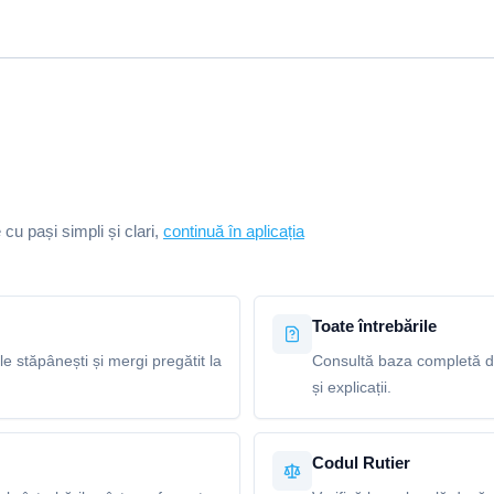
e cu pași simpli și clari,
continuă în aplicația
Toate întrebările
le stăpânești și mergi pregătit la
Consultă baza completă de
și explicații.
Codul Rutier