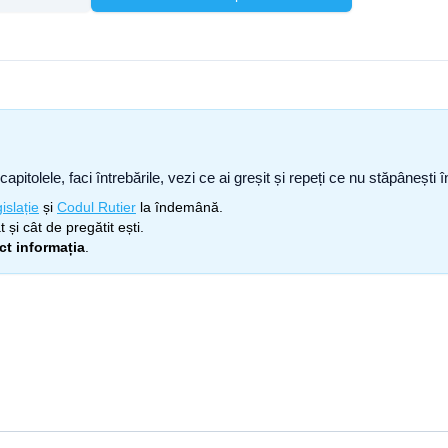
capitolele, faci întrebările, vezi ce ai greșit și repeți ce nu stăpâneșt
islație
și
Codul Rutier
la îndemână.
 și cât de pregătit ești.
ect informația
.