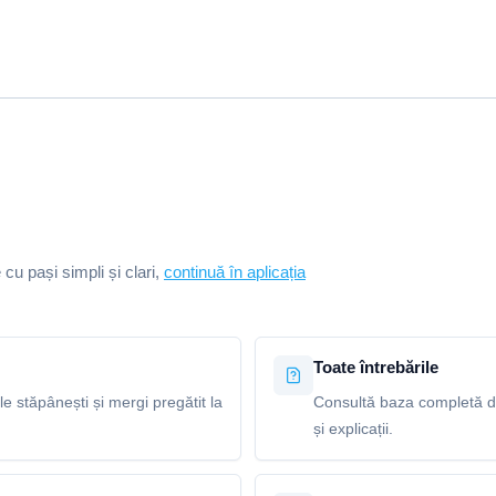
e cu pași simpli și clari,
continuă în aplicația
Toate întrebările
le stăpânești și mergi pregătit la
Consultă baza completă de
și explicații.