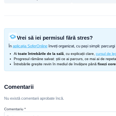
Vrei să iei permisul fără stres?
În
aplicația SoferOnline
înveți organizat, cu pași simpli: parcurgi 
Ai
toate întrebările de la sală
, cu explicații clare,
cursul de leg
Progresul rămâne salvat: știi ce ai parcurs, ce mai ai de repetat
Întrebările greșite revin în mediul de învățare până
fixezi cor
Comentarii
Nu există comentarii aprobate încă.
Comentariu
*