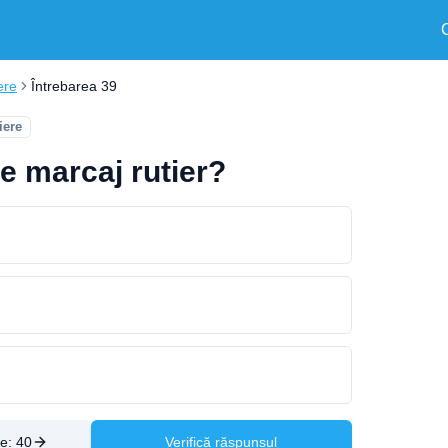
ere
Întrebarea 39
iere
de marcaj rutier?
re:
40
Verifică răspunsul