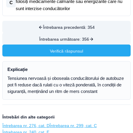
folosiți medicamente calmante sau energizante care nu
C
sunt interzise conducătorilor
Întrebarea precedentă:
354
Întrebarea următoare:
356
Verifică răspunsul
Explicație
Tensiunea nervoasă și oboseala conducătorului de autobuze
pot fi reduse dacă rulati cu o viteză ponderată, în condiții de
siguranță, menținând un ritm de mers constant
Întrebări din alte categorii
Întrebarea nr. 276, cat. D
Întrebarea nr. 299, cat. C
Întrebarea nr. 240, cat. E