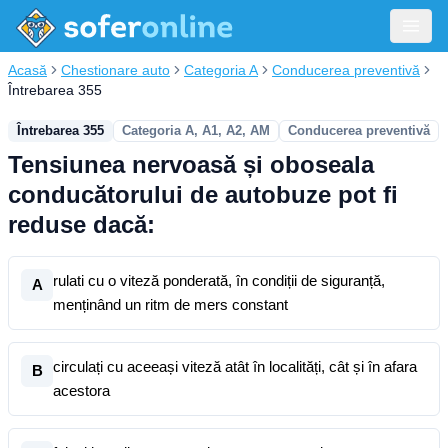
Acasă
Chestionare auto
Categoria A
Conducerea preventivă
Întrebarea 355
Întrebarea 355
Categoria A, A1, A2, AM
Conducerea preventivă
Tensiunea nervoasă și oboseala
conducătorului de autobuze pot fi
reduse dacă:
rulati cu o viteză ponderată, în condiții de siguranță,
A
menținând un ritm de mers constant
circulați cu aceeași viteză atât în localități, cât și în afara
B
acestora