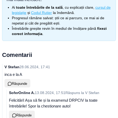
Ai
toate întrebările de la sală
, cu explicații clare,
cursul de
legislație
și
Codul Rutier
la îndemână.
Progresul rămâne salvat: știi ce ai parcurs, ce mai ai de
repetat și cât de pregătit ești.
Întrebările greșite revin în mediul de învățare până
fixezi
corect informația
.
Comentarii
V Stefan
28.06.2024, 17:41
inca e la A
Răspunde
SoferOnline A.
13.08.2024, 17:51
Răspuns la
V Stefan
Felicitări! Așa să fie și la examenul DRPCIV la toate
întrebările! Spor la chestionare auto!
Răspunde