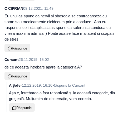
C CIPRIAN
09.12.2021, 11:49
Eu unul as spune ca nervii si oboseala se contracareaza cu
somn sau medicamente nicidecum prin a conduce . Asa cu
raspunsul ce il da aplicatia as spune ca soferul sa conduca cu
viteza maxima admisa ;) Poate asa se face mai atent si scapa si
de stres.
Răspunde
Cursant
26.11.2019, 15:02
de ce aceasta intrebare apare la categoria A?
Răspunde
A Șofer
12.12.2019, 16:10
Răspuns la
Cursant
Așa e, întrebarea a fost repartizată și la această categorie, din
greșeală. Mulțumim de observație, vom corecta.
Răspunde