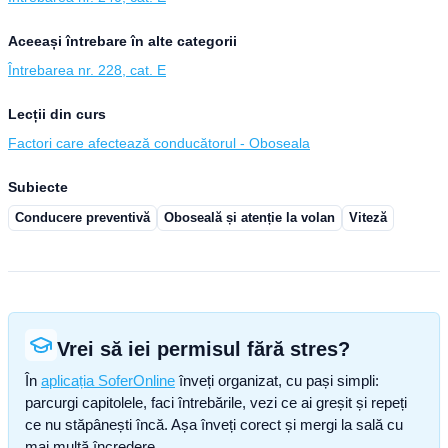
Aceeași întrebare în alte categorii
Întrebarea nr. 228, cat. E
Lecții din curs
Factori care afectează conducătorul - Oboseala
Subiecte
Conducere preventivă
Oboseală și atenție la volan
Viteză
Vrei să iei permisul fără stres?
În
aplicația SoferOnline
înveți organizat, cu pași simpli:
parcurgi capitolele, faci întrebările, vezi ce ai greșit și repeți
ce nu stăpânești încă. Așa înveți corect și mergi la sală cu
mai multă încredere.