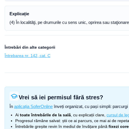
Explicație
(4) În localităţi, pe drumurile cu sens unic, oprirea sau staţiona
Întrebări din alte categorii
Întrebarea nr. 142, cat. C
Vrei să iei permisul fără stres?
În
aplicația SoferOnline
înveți organizat, cu pași simpli: parcurgi 
Ai
toate întrebările de la sală
, cu explicații clare,
cursul de leg
Progresul rămâne salvat: știi ce ai parcurs, ce mai ai de repetat
Întrebările greșite revin în mediul de învățare până
fixezi cor