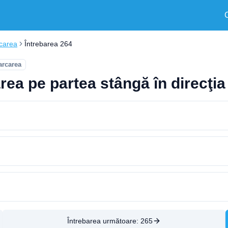
rcarea
Întrebarea 264
arcarea
rea pe partea stângă în direcţi
Întrebarea următoare:
265