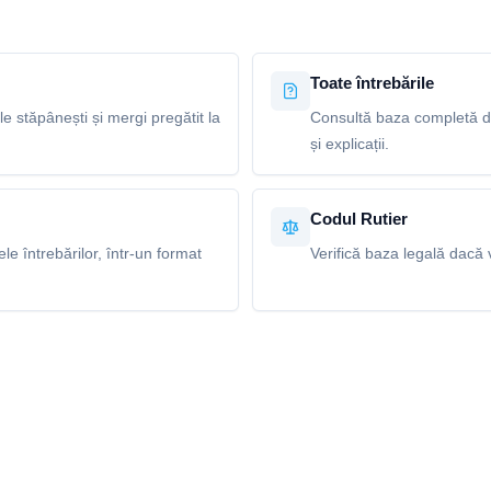
Toate întrebările
le stăpânești și mergi pregătit la
Consultă baza completă de
și explicații.
Codul Rutier
e întrebărilor, într-un format
Verifică baza legală dacă v