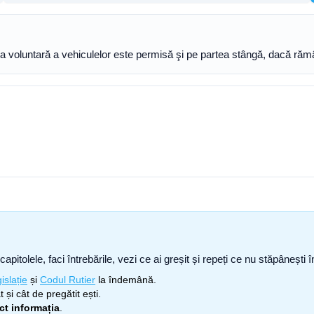
rea voluntară a vehiculelor este permisă şi pe partea stângă, dacă rămâ
capitolele, faci întrebările, vezi ce ai greșit și repeți ce nu stăpâneșt
islație
și
Codul Rutier
la îndemână.
 și cât de pregătit ești.
ect informația
.