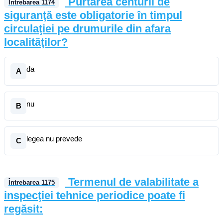
Purtarea centurii de
Întrebarea
1174
siguranţă este obligatorie în timpul
circulaţiei pe drumurile din afara
localităţilor?
da
A
nu
B
legea nu prevede
C
Termenul de valabilitate a
Întrebarea
1175
inspecţiei tehnice periodice poate fi
regăsit: