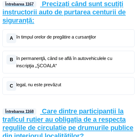
Precizaţi când sunt scutiţi
Întrebarea
1167
instructorii auto de purtarea centurii de
siguranţă:
în timpul orelor de pregătire a cursanţilor
A
în permanenţă, când se află în autovehiculele cu
B
inscripţia „ŞCOALA“
legal, nu este prevăzut
C
Care dintre participanții la
Întrebarea
1168
traficul rutier au obligația de a respecta
regulile de circulație pe drumurile publice
din interiorul localităților?