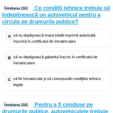
Ce condiţii tehnice trebuie să
Întrebarea
1161
îndeplinească un autovehicul pentru a
circula pe drumurile publice?
să nu depăşească masa totală maximă autorizată
A
înscrisă în certificatul de înmatriculare
să nu depăşească gabaritul înscris în certificatul de
B
înmatriculare
să fie înmatriculat şi să corespundă condiţiilor tehnice
C
legale
Pentru a fi conduse pe
Întrebarea
1162
drumurile publice, autovehiculele trebuie