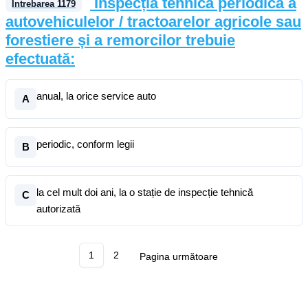
Inspecția tehnică periodică a
Întrebarea
1179
autovehiculelor / tractoarelor agricole sau
forestiere și a remorcilor trebuie
efectuată:
anual, la orice service auto
A
periodic, conform legii
B
la cel mult doi ani, la o stație de inspecție tehnică
C
autorizată
1
2
Pagina următoare