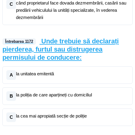
când proprietarul face dovada dezmembrării, casării sau
C
predării vehiculului la unități specializate, în vederea
dezmembrării
Unde trebuie să declarați
Întrebarea
1172
pierderea, furtul sau distrugerea
permisului de conducere:
la unitatea emitentă
A
la poliția de care aparțineți cu domiciliul
B
la cea mai apropiată secție de poliție
C