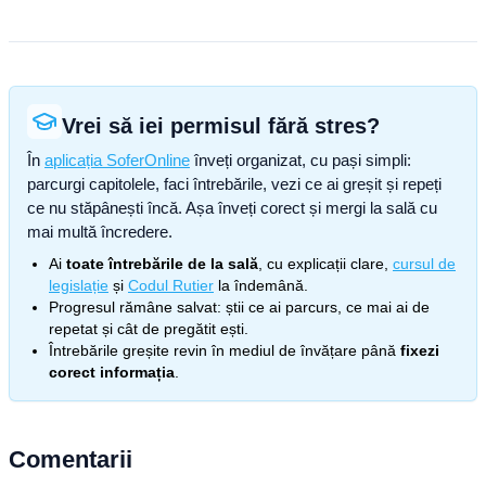
Vrei să iei permisul fără stres?
În
aplicația SoferOnline
înveți organizat, cu pași simpli:
parcurgi capitolele, faci întrebările, vezi ce ai greșit și repeți
ce nu stăpânești încă. Așa înveți corect și mergi la sală cu
mai multă încredere.
Ai
toate întrebările de la sală
, cu explicații clare,
cursul de
legislație
și
Codul Rutier
la îndemână.
Progresul rămâne salvat: știi ce ai parcurs, ce mai ai de
repetat și cât de pregătit ești.
Întrebările greșite revin în mediul de învățare până
fixezi
corect informația
.
Comentarii