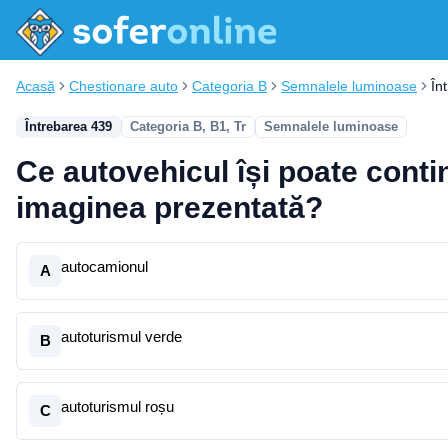
Acasă
Chestionare auto
Categoria B
Semnalele luminoase
În
Întrebarea 439
Categoria B, B1, Tr
Semnalele luminoase
Ce autovehicul își poate conti
imaginea prezentată?
autocamionul
A
autoturismul verde
B
autoturismul roșu
C