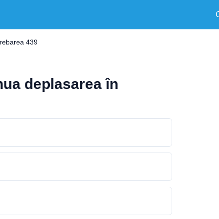
trebarea 439
nua deplasarea în