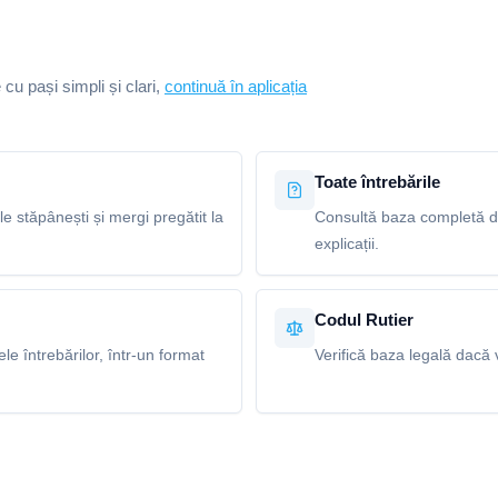
e cu pași simpli și clari,
continuă în aplicația
Toate întrebările
le stăpânești și mergi pregătit la
Consultă baza completă de 
explicații.
Codul Rutier
e întrebărilor, într-un format
Verifică baza legală dacă v