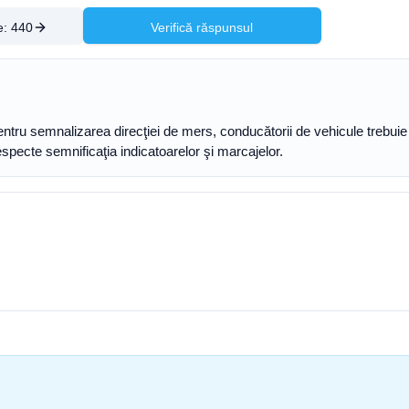
e:
440
Verifică răspunsul
pentru semnalizarea direcţiei de mers, conducătorii de vehicule trebu
respecte semnificaţia indicatoarelor şi marcajelor.