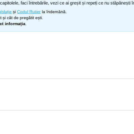
capitolele, faci întrebările, vezi ce ai greșit și repeți ce nu stăpâneșt
islație
și
Codul Rutier
la îndemână.
 și cât de pregătit ești.
ect informația
.