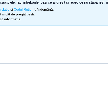
capitolele, faci întrebările, vezi ce ai greșit și repeți ce nu stăpâneșt
islație
și
Codul Rutier
la îndemână.
 și cât de pregătit ești.
ect informația
.