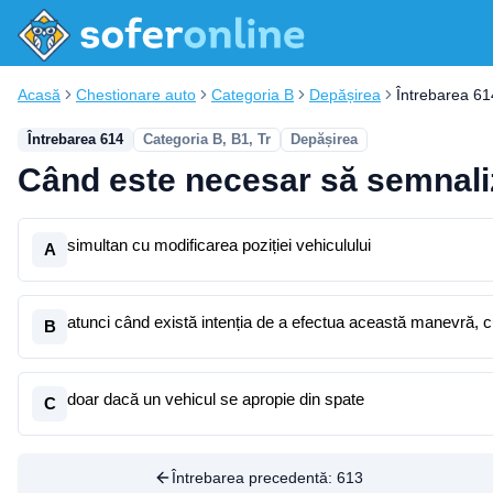
Acasă
Chestionare auto
Categoria B
Depășirea
Întrebarea 61
Întrebarea 614
Categoria B, B1, Tr
Depășirea
Când este necesar să semnali
simultan cu modificarea poziției vehiculului
A
atunci când există intenția de a efectua această manevră, cu 
B
doar dacă un vehicul se apropie din spate
C
Întrebarea precedentă:
613