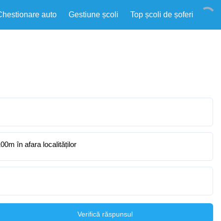
Chestionare auto
Gestiune școli
Top școli de șoferi
0m în afara localităților
Verifică răspunsul