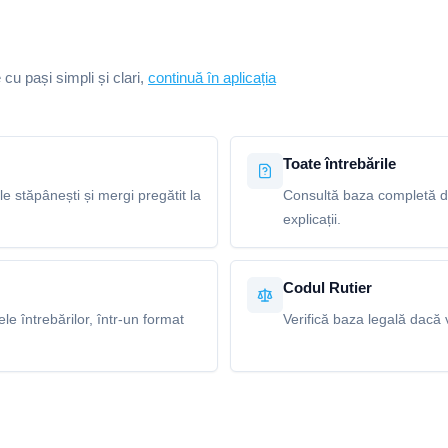
e cu pași simpli și clari,
continuă în aplicația
Toate întrebările
le stăpânești și mergi pregătit la
Consultă baza completă de 
explicații.
Codul Rutier
e întrebărilor, într-un format
Verifică baza legală dacă v