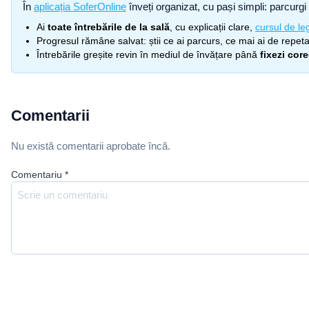
În
aplicația SoferOnline
înveți organizat, cu pași simpli: parcurgi 
Ai
toate întrebările de la sală
, cu explicații clare,
cursul de leg
Progresul rămâne salvat: știi ce ai parcurs, ce mai ai de repetat
Întrebările greșite revin în mediul de învățare până
fixezi cor
Comentarii
Nu există comentarii aprobate încă.
Comentariu
*