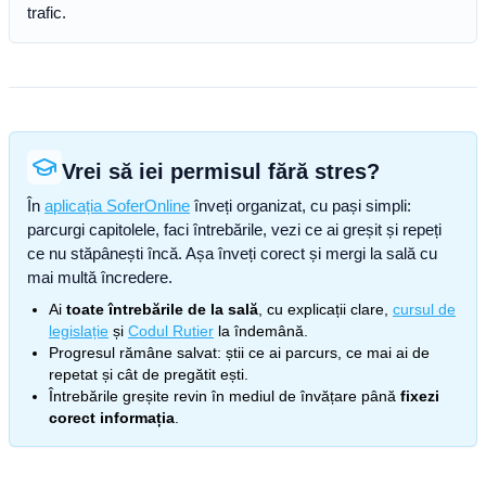
trafic.
Vrei să iei permisul fără stres?
În
aplicația SoferOnline
înveți organizat, cu pași simpli:
parcurgi capitolele, faci întrebările, vezi ce ai greșit și repeți
ce nu stăpânești încă. Așa înveți corect și mergi la sală cu
mai multă încredere.
Ai
toate întrebările de la sală
, cu explicații clare,
cursul de
legislație
și
Codul Rutier
la îndemână.
Progresul rămâne salvat: știi ce ai parcurs, ce mai ai de
repetat și cât de pregătit ești.
Întrebările greșite revin în mediul de învățare până
fixezi
corect informația
.