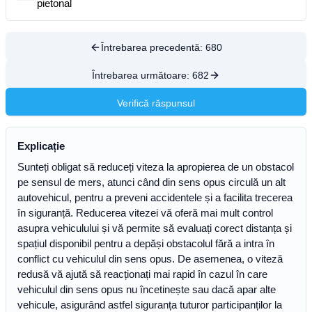
pietonal
Întrebarea precedentă:
680
Întrebarea următoare:
682
Verifică răspunsul
Explicație
Sunteți obligat să reduceți viteza la apropierea de un obstacol
pe sensul de mers, atunci când din sens opus circulă un alt
autovehicul, pentru a preveni accidentele și a facilita trecerea
în siguranță. Reducerea vitezei vă oferă mai mult control
asupra vehiculului și vă permite să evaluați corect distanța și
spațiul disponibil pentru a depăși obstacolul fără a intra în
conflict cu vehiculul din sens opus. De asemenea, o viteză
redusă vă ajută să reacționați mai rapid în cazul în care
vehiculul din sens opus nu încetinește sau dacă apar alte
vehicule, asigurând astfel siguranța tuturor participanților la