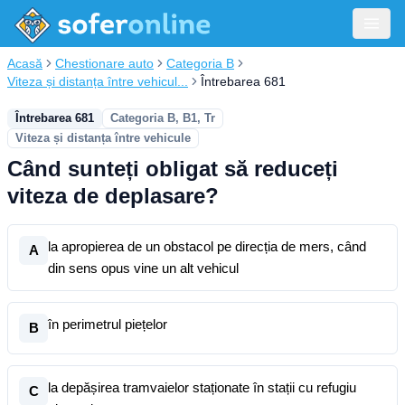
Acasă
Chestionare auto
Categoria B
Viteza și distanța între vehicul...
Întrebarea 681
Întrebarea 681
Categoria B, B1, Tr
Viteza și distanța între vehicule
Când sunteți obligat să reduceți
viteza de deplasare?
la apropierea de un obstacol pe direcția de mers, când
A
din sens opus vine un alt vehicul
în perimetrul piețelor
B
la depășirea tramvaielor staționate în stații cu refugiu
C