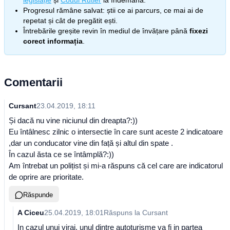
legislație
și
Codul Rutier
la îndemână.
Progresul rămâne salvat: știi ce ai parcurs, ce mai ai de
repetat și cât de pregătit ești.
Întrebările greșite revin în mediul de învățare până
fixezi
corect informația
.
Comentarii
Cursant
23.04.2019, 18:11
Și dacă nu vine niciunul din dreapta?:))
Eu întâlnesc zilnic o intersectie în care sunt aceste 2 indicatoare
,dar un conducator vine din față și altul din spate .
În cazul ăsta ce se întâmplă?:))
Am întrebat un polițist și mi-a răspuns că cel care are indicatorul
de oprire are prioritate.
Răspunde
A Ciceu
25.04.2019, 18:01
Răspuns la
Cursant
In cazul unui viraj, unul dintre autoturisme va fi in partea