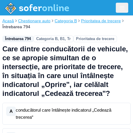
Acasă
Chestionare auto
Categoria B
Prioritatea de trecere
Întrebarea 794
Întrebarea 794
Categoria B, B1, Tr
Prioritatea de trecere
Care dintre conducătorii de vehicule,
ce se apropie simultan de o
intersecție, are prioritate de trecere,
în situația în care unul întâlnește
indicatorul „Oprire", iar celălalt
indicatorul „Cedează trecerea"?
conducătorul care întâlnește indicatorul „Cedează
A
trecerea“