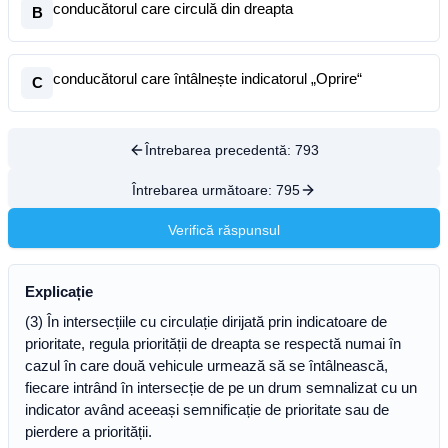
conducătorul care circulă din dreapta
B
conducătorul care întâlnește indicatorul „Oprire“
C
Întrebarea precedentă:
793
Întrebarea următoare:
795
Verifică răspunsul
Explicație
(3) În intersecțiile cu circulație dirijată prin indicatoare de
prioritate, regula priorității de dreapta se respectă numai în
cazul în care două vehicule urmează să se întâlnească,
fiecare intrând în intersecție de pe un drum semnalizat cu un
indicator având aceeași semnificație de prioritate sau de
pierdere a priorității.