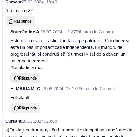
Cursant
27.06.2024, 18:49
Am luat cu 22
Răspunde
SoferOnline A.
29.07.2024, 12:37
Răspuns la
Cursant
Ești pe cale să îți câștigi libertatea pe patru roți! Conducerea
este un pas important către independență. Fii mândru de
progresul tău și continuă să îți urmezi visul de a deveni un
șofer de încredere.
#iasaladinprima
Răspunde
H. MARIA M. C.
29.08.2024, 07:15
Răspuns la
Cursant
Felicitări!!
Răspunde
Cursant
18.02.2024, 23:08
g) în staţii de tramvai, când tramvaiul este oprit sau dacă acesta
se găseşte la mai puţin de 50 m de staţie; tramvaiul poate fi