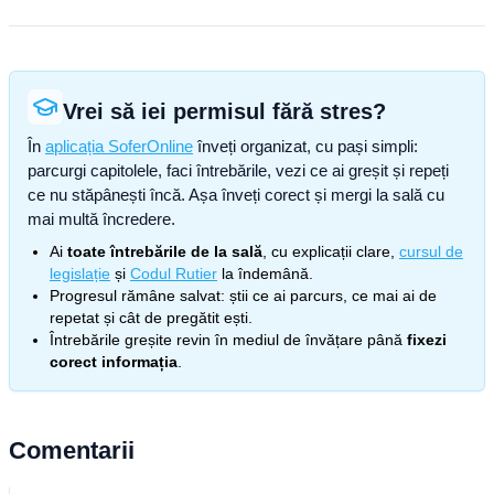
Vrei să iei permisul fără stres?
În
aplicația SoferOnline
înveți organizat, cu pași simpli:
parcurgi capitolele, faci întrebările, vezi ce ai greșit și repeți
ce nu stăpânești încă. Așa înveți corect și mergi la sală cu
mai multă încredere.
Ai
toate întrebările de la sală
, cu explicații clare,
cursul de
legislație
și
Codul Rutier
la îndemână.
Progresul rămâne salvat: știi ce ai parcurs, ce mai ai de
repetat și cât de pregătit ești.
Întrebările greșite revin în mediul de învățare până
fixezi
corect informația
.
Comentarii