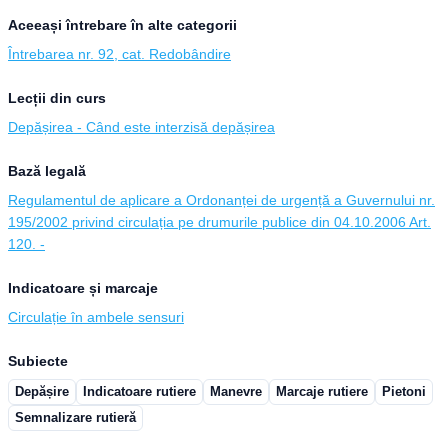
Aceeași întrebare în alte categorii
Întrebarea nr. 92, cat. Redobândire
Lecții din curs
Depășirea - Când este interzisă depășirea
Bază legală
Regulamentul de aplicare a Ordonanței de urgență a Guvernului nr.
195/2002 privind circulația pe drumurile publice din 04.10.2006 Art.
120. -
Indicatoare și marcaje
Circulație în ambele sensuri
Subiecte
Depășire
Indicatoare rutiere
Manevre
Marcaje rutiere
Pietoni
Semnalizare rutieră