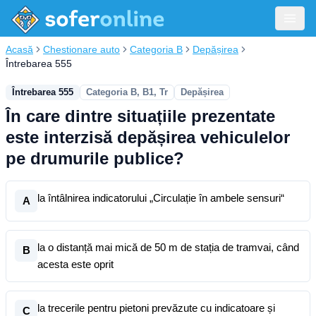
Acasă
Chestionare auto
Categoria B
Depășirea
Întrebarea 555
Întrebarea 555
Categoria B, B1, Tr
Depășirea
În care dintre situațiile prezentate
este interzisă depășirea vehiculelor
pe drumurile publice?
la întâlnirea indicatorului „Circulație în ambele sensuri“
A
la o distanță mai mică de 50 m de stația de tramvai, când
B
acesta este oprit
la trecerile pentru pietoni prevăzute cu indicatoare și
C