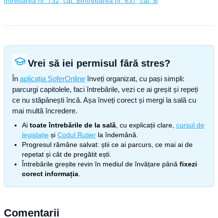
Întrebarea nr. 732, cat. B
Întrebarea nr. 637, cat. B
Vrei să iei permisul fără stres?
În
aplicația SoferOnline
înveți organizat, cu pași simpli:
parcurgi capitolele, faci întrebările, vezi ce ai greșit și repeți
ce nu stăpânești încă. Așa înveți corect și mergi la sală cu
mai multă încredere.
Ai
toate întrebările de la sală
, cu explicații clare,
cursul de
legislație
și
Codul Rutier
la îndemână.
Progresul rămâne salvat: știi ce ai parcurs, ce mai ai de
repetat și cât de pregătit ești.
Întrebările greșite revin în mediul de învățare până
fixezi
corect informația
.
Comentarii