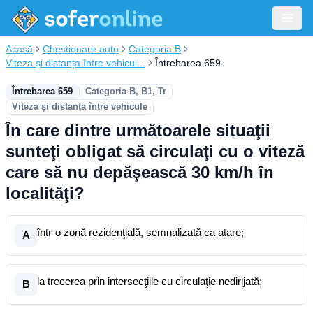
Acasă
Chestionare auto
Categoria B
Viteza și distanța între vehicul...
Întrebarea 659
Întrebarea 659
Categoria B, B1, Tr
Viteza și distanța între vehicule
În care dintre următoarele situaţii
sunteţi obligat să circulaţi cu o viteză
care să nu depăşească 30 km/h în
localităţi?
într-o zonă rezidenţială, semnalizată ca atare;
A
la trecerea prin intersecţiile cu circulaţie nedirijată;
B