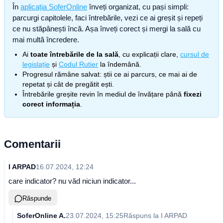
În
aplicația SoferOnline
înveți organizat, cu pași simpli:
parcurgi capitolele, faci întrebările, vezi ce ai greșit și repeți
ce nu stăpânești încă. Așa înveți corect și mergi la sală cu
mai multă încredere.
Ai
toate întrebările de la sală
, cu explicații clare,
cursul de
legislație
și
Codul Rutier
la îndemână.
Progresul rămâne salvat: știi ce ai parcurs, ce mai ai de
repetat și cât de pregătit ești.
Întrebările greșite revin în mediul de învățare până
fixezi
corect informația
.
Comentarii
I ARPAD
16.07.2024, 12:24
care indicator? nu văd niciun indicator...
Răspunde
SoferOnline A.
23.07.2024, 15:25
Răspuns la
I ARPAD