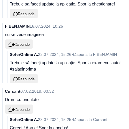
Trebuie sa faceți update la aplicație. Spor la chestionare!
Răspunde
F BENJAMIN
16.07.2024, 10:26
nu se vede imaginea
Răspunde
SoferOnline A.
23.07.2024, 15:26
Răspuns la
F BENJAMIN
Trebuie să faceți update la aplicație. Spor la examenul auto!
#saladinprima
Răspunde
Cursant
07.02.2019, 00:32
Drum cu prioritate
Răspunde
SoferOnline A.
23.07.2024, 15:25
Răspuns la
Cursant
Corect ! Așa e! Spor la condus!