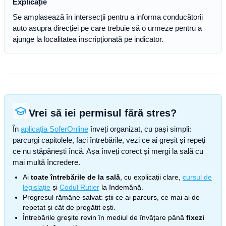
Explicație
Se amplasează în intersecții pentru a informa conducătorii
auto asupra direcției pe care trebuie să o urmeze pentru a
ajunge la localitatea inscripționată pe indicator.
Vrei să iei permisul fără stres?
În
aplicația SoferOnline
înveți organizat, cu pași simpli:
parcurgi capitolele, faci întrebările, vezi ce ai greșit și repeți
ce nu stăpânești încă. Așa înveți corect și mergi la sală cu
mai multă încredere.
Ai
toate întrebările de la sală
, cu explicații clare,
cursul de
legislație
și
Codul Rutier
la îndemână.
Progresul rămâne salvat: știi ce ai parcurs, ce mai ai de
repetat și cât de pregătit ești.
Întrebările greșite revin în mediul de învățare până
fixezi