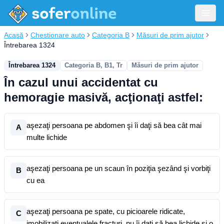
Acasă
Chestionare auto
Categoria B
Măsuri de prim ajutor
Întrebarea 1324
Întrebarea 1324
Categoria B, B1, Tr
Măsuri de prim ajutor
În cazul unui accidentat cu
hemoragie masivă, acţionaţi astfel:
aşezaţi persoana pe abdomen şi îi daţi să bea cât mai
A
multe lichide
aşezaţi persoana pe un scaun în poziţia şezând şi vorbiţi
B
cu ea
aşezaţi persoana pe spate, cu picioarele ridicate,
C
imobilizaţi eventualele fracturi, nu îi daţi să bea lichide şi o