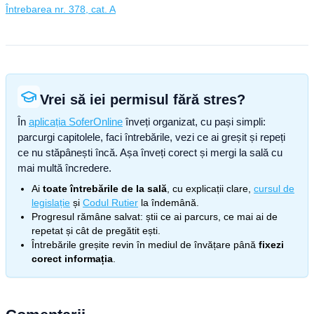
Întrebarea nr. 378, cat. A
Vrei să iei permisul fără stres?
În
aplicația SoferOnline
înveți organizat, cu pași simpli:
parcurgi capitolele, faci întrebările, vezi ce ai greșit și repeți
ce nu stăpânești încă. Așa înveți corect și mergi la sală cu
mai multă încredere.
Ai
toate întrebările de la sală
, cu explicații clare,
cursul de
legislație
și
Codul Rutier
la îndemână.
Progresul rămâne salvat: știi ce ai parcurs, ce mai ai de
repetat și cât de pregătit ești.
Întrebările greșite revin în mediul de învățare până
fixezi
corect informația
.