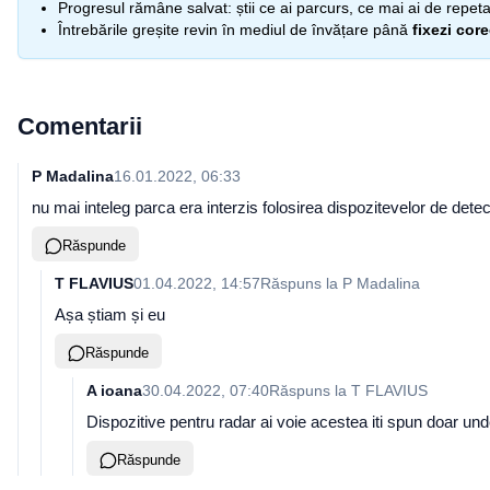
Progresul rămâne salvat: știi ce ai parcurs, ce mai ai de repetat
Întrebările greșite revin în mediul de învățare până
fixezi cor
Comentarii
P Madalina
16.01.2022, 06:33
nu mai inteleg parca era interzis folosirea dispozitevelor de dete
Răspunde
T FLAVIUS
01.04.2022, 14:57
Răspuns la
P Madalina
Așa știam și eu
Răspunde
A ioana
30.04.2022, 07:40
Răspuns la
T FLAVIUS
Dispozitive pentru radar ai voie acestea iti spun doar und
Răspunde