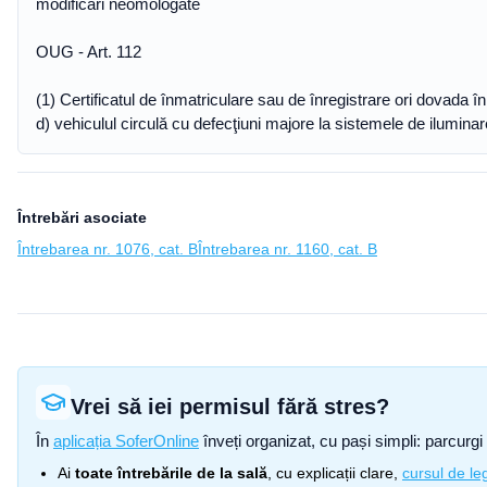
modificări neomologate
OUG - Art. 112
(1) Certificatul de înmatriculare sau de înregistrare ori dovada în
d) vehiculul circulă cu defecţiuni majore la sistemele de ilumin
Întrebări asociate
Întrebarea nr. 1076, cat. B
Întrebarea nr. 1160, cat. B
Vrei să iei permisul fără stres?
În
aplicația SoferOnline
înveți organizat, cu pași simpli: parcurgi 
Ai
toate întrebările de la sală
, cu explicații clare,
cursul de leg