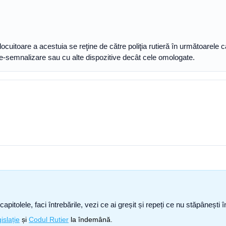
locuitoare a acestuia se reţine de către poliţia rutieră în următoarele c
are-semnalizare sau cu alte dispozitive decât cele omologate.
capitolele, faci întrebările, vezi ce ai greșit și repeți ce nu stăpâneșt
islație
și
Codul Rutier
la îndemână.