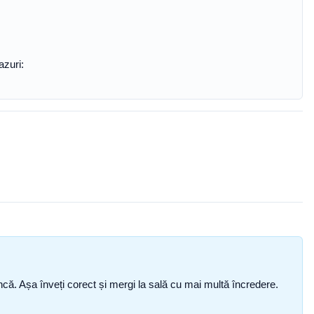
azuri:
i încă. Așa înveți corect și mergi la sală cu mai multă încredere.