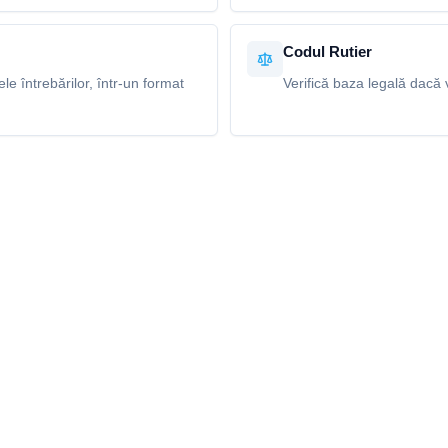
Codul Rutier
e întrebărilor, într-un format
Verifică baza legală dacă v