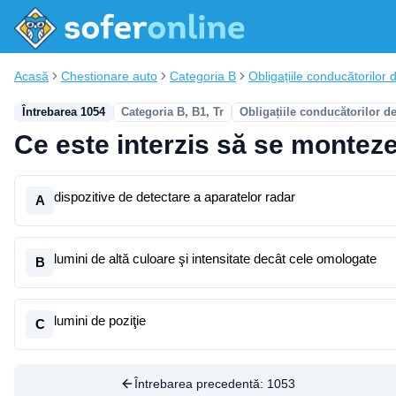
Acasă
Chestionare auto
Categoria B
Obligațiile conducătorilor d
Întrebarea 1054
Categoria B, B1, Tr
Obligațiile conducătorilor d
Ce este interzis să se monteze
dispozitive de detectare a aparatelor radar
A
lumini de altă culoare şi intensitate decât cele omologate
B
lumini de poziţie
C
Întrebarea precedentă:
1053