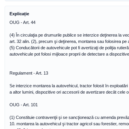
Explicație
OUG - Art. 44
(4) În circulaţia pe drumurile publice se interzice deţinerea la v
art. 32 alin. (2), precum şi deţinerea, montarea sau folosirea pe
(5) Conducătorii de autovehicule pot fi avertizaţi de poliţia ruti
autovehicule pot folosi mijloace proprii de detectare a dispozitiv
Regulament - Art. 13
Se interzice montarea la autovehicul, tractor folosit în exploatări
a altor lumini, dispozitive ori accesorii de avertizare decât cele
OUG - Art. 101
(1) Constituie contravenţii şi se sancţionează cu amenda prevăzu
10. montarea la autovehicul şi tractor agricol sau forestier, remor