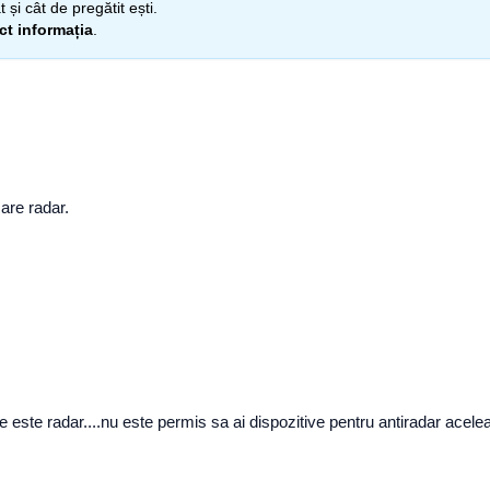
 și cât de pregătit ești.
ect informația
.
care radar.
e este radar....nu este permis sa ai dispozitive pentru antiradar acele