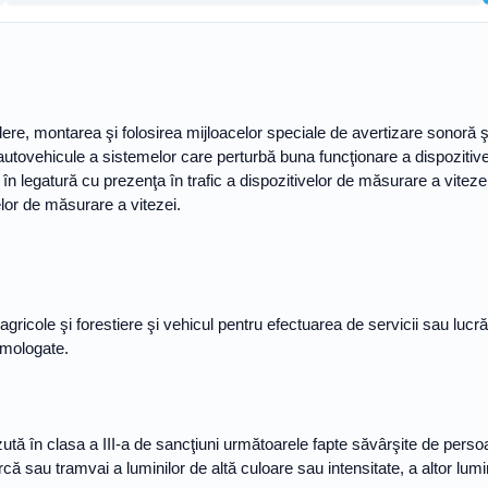
edere, montarea şi folosirea mijloacelor speciale de avertizare sonoră 
 autovehicule a sistemelor care perturbă buna funcţionare a dispozitive
eră în legatură cu prezenţa în trafic a dispozitivelor de măsurare a vit
elor de măsurare a vitezei.
 agricole şi forestiere şi vehicul pentru efectuarea de servicii sau lucră
 omologate.
tă în clasa a III-a de sancţiuni următoarele fapte săvârşite de persoa
că sau tramvai a luminilor de altă culoare sau intensitate, a altor lumi