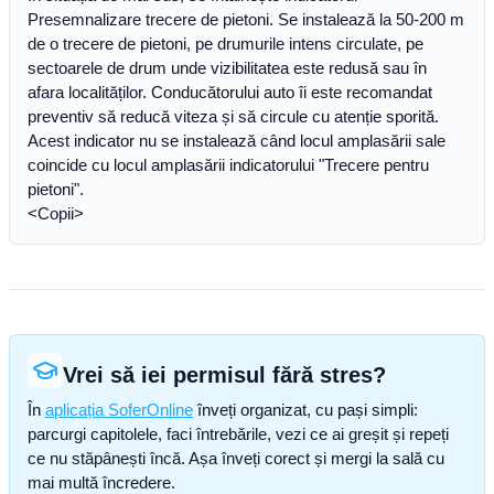
Presemnalizare trecere de pietoni. Se instalează la 50-200 m
de o trecere de pietoni, pe drumurile intens circulate, pe
sectoarele de drum unde vizibilitatea este redusă sau în
afara localităților. Conducătorului auto îi este recomandat
preventiv să reducă viteza și să circule cu atenție sporită.
Acest indicator nu se instalează când locul amplasării sale
coincide cu locul amplasării indicatorului "Trecere pentru
pietoni".
<Copii>
Vrei să iei permisul fără stres?
În
aplicația SoferOnline
înveți organizat, cu pași simpli:
parcurgi capitolele, faci întrebările, vezi ce ai greșit și repeți
ce nu stăpânești încă. Așa înveți corect și mergi la sală cu
mai multă încredere.