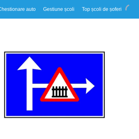
Chestionare auto
Gestiune școli
Top școli de șoferi