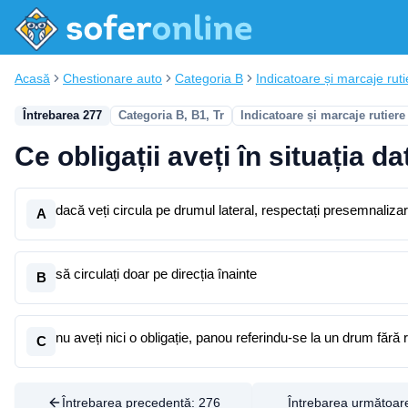
Acasă
Chestionare auto
Categoria B
Indicatoare și marcaje ruti
Întrebarea 277
Categoria B, B1, Tr
Indicatoare și marcaje rutiere
Ce obligații aveți în situația d
dacă veți circula pe drumul lateral, respectați presemnaliz
A
să circulați doar pe direcția înainte
B
nu aveți nici o obligație, panou referindu-se la un drum fără re
C
Întrebarea precedentă:
276
Întrebarea următoar