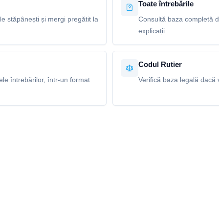
Toate întrebările
le stăpânești și mergi pregătit la
Consultă baza completă de 
explicații.
Codul Rutier
e întrebărilor, într-un format
Verifică baza legală dacă v