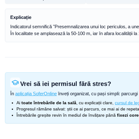
Explicație
Indicatorul semnifică "Presemnalizarea unui loc periculos, a unei i
În localitate se amplasează la 50-100 m, iar în afara localității l
Vrei să iei permisul fără stres?
În
aplicația SoferOnline
înveți organizat, cu pași simpli: parcurgi 
Ai
toate întrebările de la sală
, cu explicații clare,
cursul de leg
Progresul rămâne salvat: știi ce ai parcurs, ce mai ai de repetat
Întrebările greșite revin în mediul de învățare până
fixezi cor