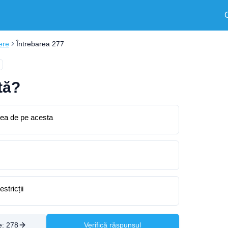
ere
Întrebarea 277
ată?
area de pe acesta
stricții
e:
278
Verifică răspunsul