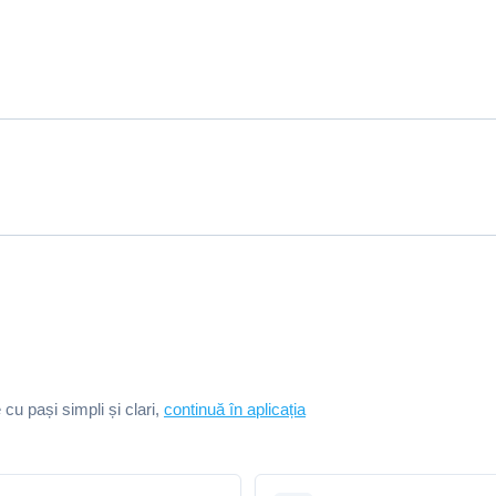
e cu pași simpli și clari,
continuă în aplicația