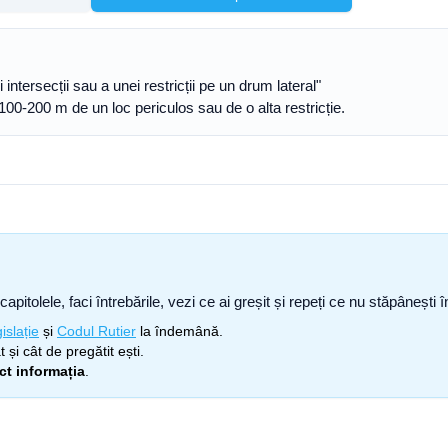
ntersecții sau a unei restricții pe un drum lateral"
a 100-200 m de un loc periculos sau de o alta restricție.
capitolele, faci întrebările, vezi ce ai greșit și repeți ce nu stăpâneșt
islație
și
Codul Rutier
la îndemână.
 și cât de pregătit ești.
ect informația
.