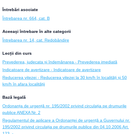
Întrebări asociate
Întrebarea nr. 664, cat. B
Aceeași întrebare în alte categorii
Întrebarea nr. 14, cat. Redobândire
Lecții din curs
Prevederea, judecata și îndemânarea - Prevederea imediată
Indicatoare de avertizare - Indicatoare de avertizare
Reducerea vitezei - Reducerea vitezei la 30 km/h în localități și 50
km/h în afara localității
Bază legală
Ordonanța de urgență nr. 195/2002 privind circulația pe drumurile
publice ANEXA Nr. 2
Regulamentul de aplicare a Ordonanței de urgență a Guvernului nr.
195/2002 privind circulația pe drumurile publice din 04.10.2006 Art.
123. -