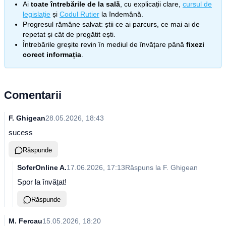
Ai
toate întrebările de la sală
, cu explicații clare,
cursul de
legislație
și
Codul Rutier
la îndemână.
Progresul rămâne salvat: știi ce ai parcurs, ce mai ai de
repetat și cât de pregătit ești.
Întrebările greșite revin în mediul de învățare până
fixezi
corect informația
.
Comentarii
F. Ghigean
28.05.2026, 18:43
sucess
Răspunde
SoferOnline A.
17.06.2026, 17:13
Răspuns la
F. Ghigean
Spor la învățat!
Răspunde
M. Fercau
15.05.2026, 18:20