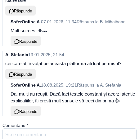
foarte tare
Răspunde
SoferOnline A.
07.01.2026, 11:34
Răspuns la
B. Mihaiboar
Mult succes! 🍀🚗
Răspunde
A. Stefania
13.01.2025, 21:54
cei care ați învățat pe aceasta platformă ati luat permisul?
Răspunde
SoferOnline A.
18.08.2025, 19:21
Răspuns la
A. Stefania
Da, mulți au reușit. Dacă faci testele constant și acorzi atenție
explicațiilor, îți crești mult șansele să treci din prima 👍
Răspunde
Comentariu
*