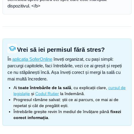
dispozitivul. </b>
Vrei să iei permisul fără stres?
În
aplicația SoferOnline
înveți organizat, cu pași simpli:
parcurgi capitolele, faci întrebările, vezi ce ai greșit și repeți
ce nu stăpânești încă. Așa înveți corect și mergi la sală cu
mai multă încredere.
Ai
toate întrebările de la sală
, cu explicații clare,
cursul de
legislație
și
Codul Rutier
la îndemână.
Progresul rămâne salvat: știi ce ai parcurs, ce mai ai de
repetat și cât de pregătit ești.
Întrebările greșite revin în mediul de învățare până
fixezi
corect informația
.