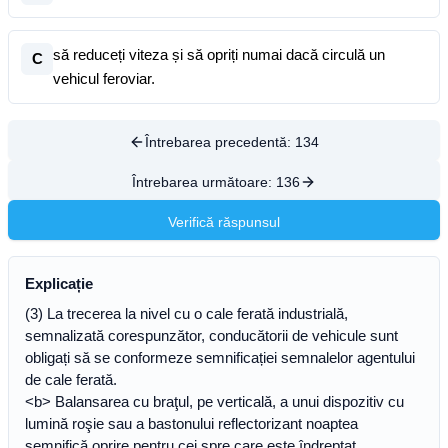
să reduceți viteza și să opriți numai dacă circulă un
C
vehicul feroviar.
Întrebarea precedentă:
134
Întrebarea următoare:
136
Verifică răspunsul
Explicație
(3) La trecerea la nivel cu o cale ferată industrială,
semnalizată corespunzător, conducătorii de vehicule sunt
obligați să se conformeze semnificației semnalelor agentului
de cale ferată.
<b> Balansarea cu braţul, pe verticală, a unui dispozitiv cu
lumină roşie sau a bastonului reflectorizant noaptea
semnifică oprire pentru cei spre care este îndreptat