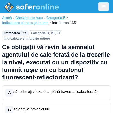
Acasă
Chestionare auto
Categoria B
Indicatoare și marcaje rutiere
Întrebarea 135
Întrebarea 135
Categoria B, B1, Tr
Indicatoare și marcaje rutiere
Ce obligații vă revin la semnalul
agentului de cale ferată de la trecerile
la nivel, executat cu un dispozitiv cu
lumină roșie ori cu bastonul
fluorescent-reflectorizant?
să reduceți viteza doar până traversați calea ferată;
A
să opriți autovehiculul;
B