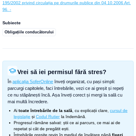
195/2002 privind circulația pe drumurile publice din 04.10.2006 Art.
96. -
Subiecte
Obligațiile conducătorului
Vrei să iei permisul fără stres?
În
aplicația SoferOnline
înveți organizat, cu pași simpli:
parcurgi capitolele, faci întrebările, vezi ce ai greșit și repeți
ce nu stăpânești încă. Așa înveți corect și mergi la sală cu
mai multă încredere.
Ai
toate întrebările de la sală
, cu explicații clare,
cursul de
legislație
și
Codul Rutier
la îndemână.
Progresul rămâne salvat: știi ce ai parcurs, ce mai ai de
repetat și cât de pregătit ești.
Întrebările greșite revin în mediul de învățare până
fixezi