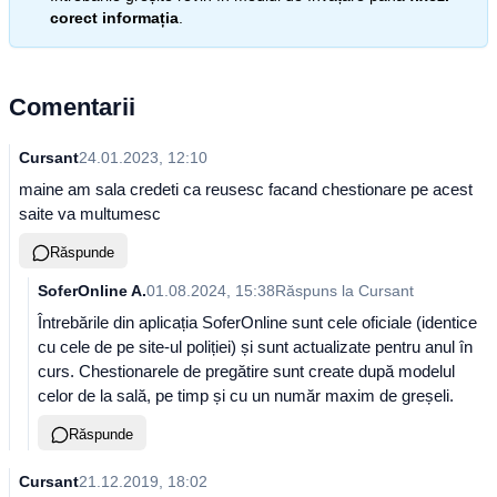
corect informația
.
Comentarii
Cursant
24.01.2023, 12:10
maine am sala credeti ca reusesc facand chestionare pe acest
saite va multumesc
Răspunde
SoferOnline A.
01.08.2024, 15:38
Răspuns la
Cursant
Întrebările din aplicația SoferOnline sunt cele oficiale (identice
cu cele de pe site-ul poliției) și sunt actualizate pentru anul în
curs. Chestionarele de pregătire sunt create după modelul
celor de la sală, pe timp și cu un număr maxim de greșeli.
Răspunde
Cursant
21.12.2019, 18:02