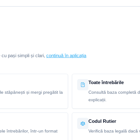
e cu pași simpli și clari,
continuă în aplicația
Toate întrebările
le stăpânești și mergi pregătit la
Consultă baza completă de 
explicații.
Codul Rutier
e întrebărilor, într-un format
Verifică baza legală dacă v