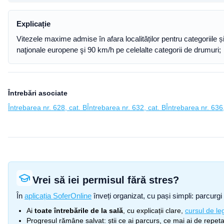
Explicație
Vitezele maxime admise în afara localităților pentru categoriile
naţionale europene şi 90 km/h pe celelalte categorii de drumuri;
Întrebări asociate
Întrebarea nr. 628, cat. B
Întrebarea nr. 632, cat. B
Întrebarea nr. 636,
Vrei să iei permisul fără stres?
În
aplicația SoferOnline
înveți organizat, cu pași simpli: parcurgi 
Ai
toate întrebările de la sală
, cu explicații clare,
cursul de leg
Progresul rămâne salvat: știi ce ai parcurs, ce mai ai de repetat