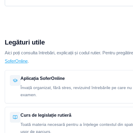
Legături utile
Aici poți consulta întrebări, explicații și codul rutier. Pentru pregătir
SoferOnline
.
Aplicația SoferOnline
Învață organizat, fără stres, revizuind întrebările pe care nu 
examen.
Curs de legislație rutieră
Toată materia necesară pentru a înțelege contextul din spatel
ușor de parcurs.