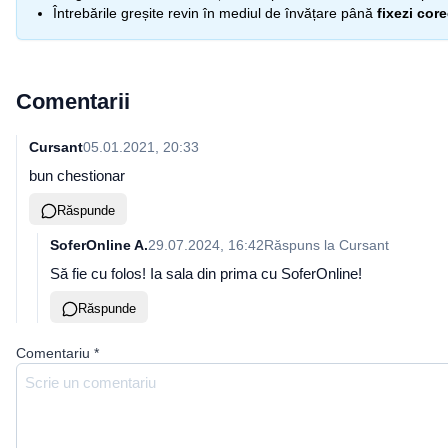
Întrebările greșite revin în mediul de învățare până
fixezi cor
Comentarii
Cursant
05.01.2021, 20:33
bun chestionar
Răspunde
SoferOnline A.
29.07.2024, 16:42
Răspuns la
Cursant
Să fie cu folos! Ia sala din prima cu SoferOnline!
Răspunde
Comentariu
*