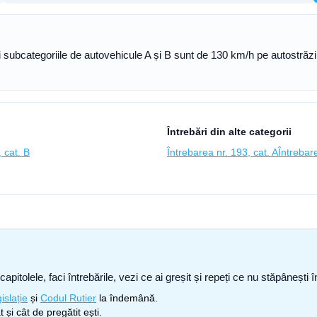
 și subcategoriile de autovehicule A și B sunt de 130 km/h pe autostr
Întrebări din alte categorii
 cat. B
Întrebarea nr. 193, cat. A
Întrebare
capitolele, faci întrebările, vezi ce ai greșit și repeți ce nu stăpâneșt
islație
și
Codul Rutier
la îndemână.
 și cât de pregătit ești.