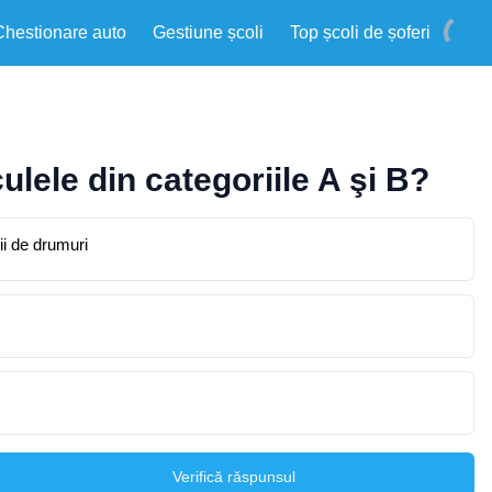
Chestionare auto
Gestiune școli
Top școli de șoferi
ulele din categoriile A şi B?
ii de drumuri
Verifică răspunsul