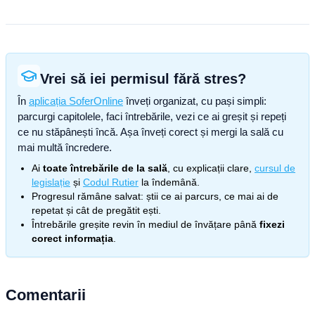
Vrei să iei permisul fără stres?
În
aplicația SoferOnline
înveți organizat, cu pași simpli:
parcurgi capitolele, faci întrebările, vezi ce ai greșit și repeți
ce nu stăpânești încă. Așa înveți corect și mergi la sală cu
mai multă încredere.
Ai
toate întrebările de la sală
, cu explicații clare,
cursul de
legislație
și
Codul Rutier
la îndemână.
Progresul rămâne salvat: știi ce ai parcurs, ce mai ai de
repetat și cât de pregătit ești.
Întrebările greșite revin în mediul de învățare până
fixezi
corect informația
.
Comentarii