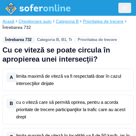
Acasă
Chestionare auto
Categoria B
Prioritatea de trecere
Întrebarea 732
Întrebarea 732
Categoria B, B1, Tr
Prioritatea de trecere
Cu ce viteză se poate circula în
apropierea unei intersecţii?
limita maximă de viteză va fi respectată doar în cazul
A
intersecţiilor dirijate
cu o viteză care să permită oprirea, pentru a acorda
B
prioritate de trecere participanţilor la trafic care au acest
drept
limita maximă de viteză în localităţi va fi de 50 km/h, iar în