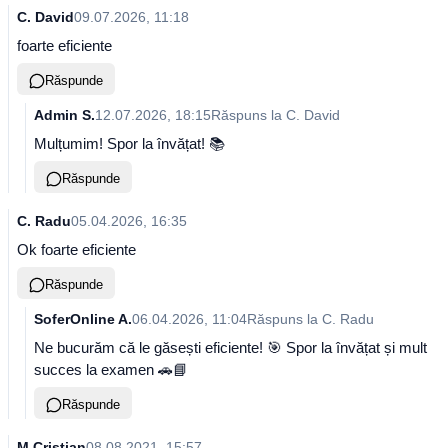
C. David
09.07.2026, 11:18
foarte eficiente
Răspunde
Admin S.
12.07.2026, 18:15
Răspuns la
C. David
Mulțumim! Spor la învățat! 📚
Răspunde
C. Radu
05.04.2026, 16:35
Ok foarte eficiente
Răspunde
SoferOnline A.
06.04.2026, 11:04
Răspuns la
C. Radu
Ne bucurăm că le găsești eficiente! 🎯 Spor la învățat și mult
succes la examen 🚗📘
Răspunde
M Cristian
08.08.2021, 15:57