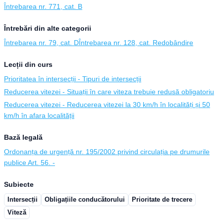
Întrebarea nr. 771, cat. B
Întrebări din alte categorii
Întrebarea nr. 79, cat. D
Întrebarea nr. 128, cat. Redobândire
Lecții din curs
Prioritatea în intersecții - Tipuri de intersecții
Reducerea vitezei - Situații în care viteza trebuie redusă obligatoriu
Reducerea vitezei - Reducerea vitezei la 30 km/h în localități și 50
km/h în afara localității
Bază legală
Ordonanța de urgență nr. 195/2002 privind circulația pe drumurile
publice Art. 56. -
Subiecte
Intersecții
Obligațiile conducătorului
Prioritate de trecere
Viteză