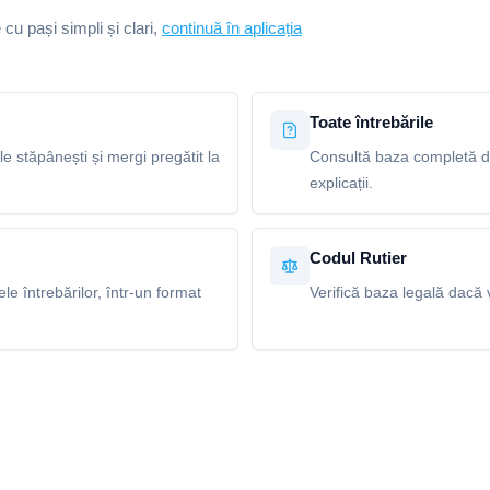
e cu pași simpli și clari,
continuă în aplicația
Toate întrebările
le stăpânești și mergi pregătit la
Consultă baza completă de 
explicații.
Codul Rutier
e întrebărilor, într-un format
Verifică baza legală dacă v