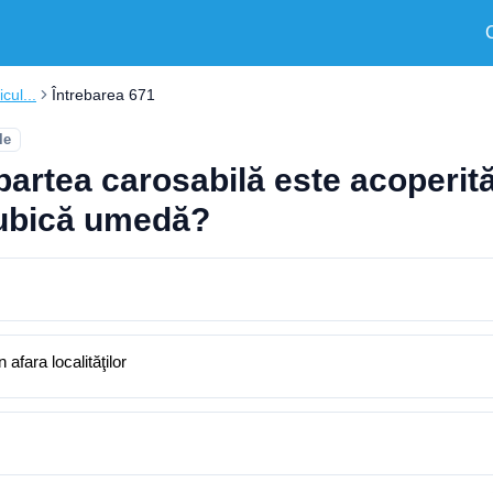
cul...
Întrebarea 671
le
 partea carosabilă este acoperit
cubică umedă?
afara localităţilor