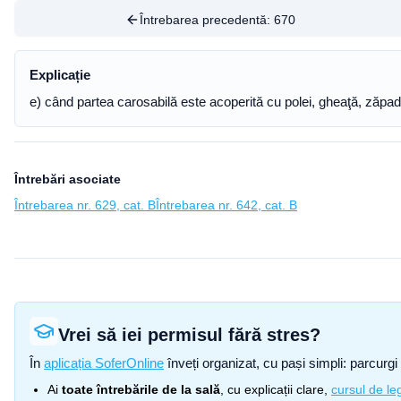
Întrebarea precedentă:
670
Explicație
e) când partea carosabilă este acoperită cu polei, gheaţă, zăpa
Întrebări asociate
Întrebarea nr. 629, cat. B
Întrebarea nr. 642, cat. B
Vrei să iei permisul fără stres?
În
aplicația SoferOnline
înveți organizat, cu pași simpli: parcurgi 
Ai
toate întrebările de la sală
, cu explicații clare,
cursul de leg