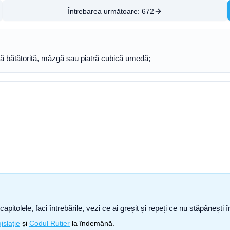
Întrebarea următoare:
672
dă bătătorită, mâzgă sau piatră cubică umedă;
capitolele, faci întrebările, vezi ce ai greșit și repeți ce nu stăpâneșt
islație
și
Codul Rutier
la îndemână.