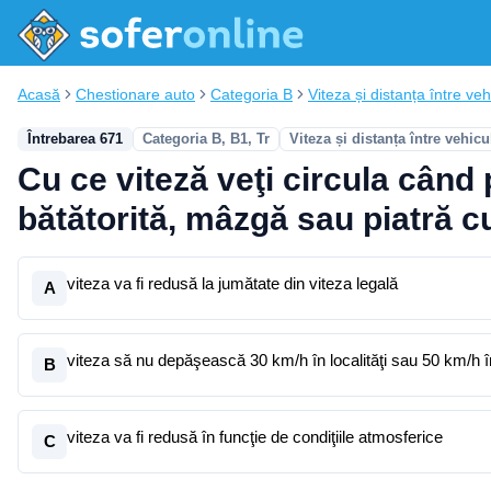
Acasă
Chestionare auto
Categoria B
Viteza și distanța între vehi
Întrebarea 671
Categoria B, B1, Tr
Viteza și distanța între vehicu
Cu ce viteză veţi circula când
bătătorită, mâzgă sau piatră 
viteza va fi redusă la jumătate din viteza legală
A
viteza să nu depăşească 30 km/h în localităţi sau 50 km/h în 
B
viteza va fi redusă în funcţie de condiţiile atmosferice
C