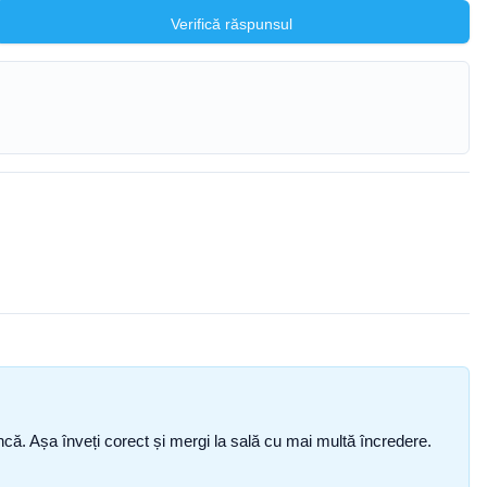
Verifică răspunsul
i încă. Așa înveți corect și mergi la sală cu mai multă încredere.