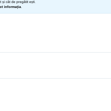
 și cât de pregătit ești.
ect informația
.