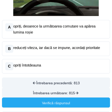
opriți, deoarece la următoarea comutare va apărea
A
lumina roșie
reduceți viteza, iar dacă se impune, acordați prioritate
B
opriți întotdeauna
C
Întrebarea precedentă:
813
Întrebarea următoare:
815
Verifică răspunsul