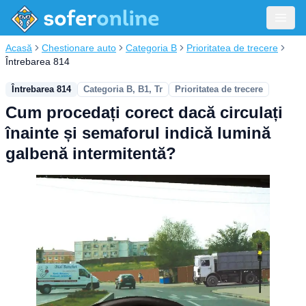
Acasă
Chestionare auto
Categoria B
Prioritatea de trecere
Întrebarea 814
Întrebarea 814
Categoria B, B1, Tr
Prioritatea de trecere
Cum procedați corect dacă circulați
înainte și semaforul indică lumină
galbenă intermitentă?