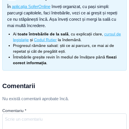
În
aplicația SoferOnline
înveți organizat, cu pași simpli:
parcurgi capitolele, faci întrebările, vezi ce ai greșit și repeți
ce nu stăpânești încă. Așa înveți corect și mergi la sală cu
mai multă încredere.
Ai
toate întrebările de la sală
, cu explicații clare,
cursul de
legislație
și
Codul Rutier
la îndemână.
Progresul rămâne salvat: știi ce ai parcurs, ce mai ai de
repetat și cât de pregătit ești.
Întrebările greșite revin în mediul de învățare până
fixezi
corect informația
.
Comentarii
Nu există comentarii aprobate încă.
Comentariu
*