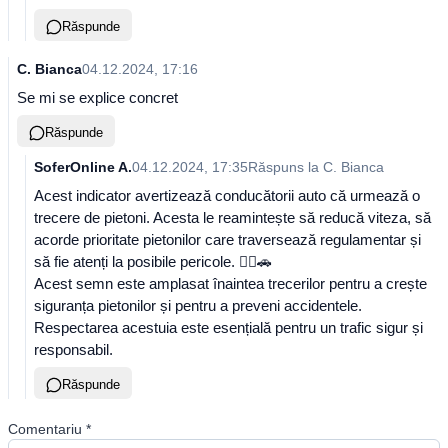
Răspunde
C. Bianca
04.12.2024, 17:16
Se mi se explice concret
Răspunde
SoferOnline A.
04.12.2024, 17:35
Răspuns la
C. Bianca
Acest indicator avertizează conducătorii auto că urmează o
trecere de pietoni. Acesta le reamintește să reducă viteza, să
acorde prioritate pietonilor care traversează regulamentar și
să fie atenți la posibile pericole. 🚶‍♂️🚗
Acest semn este amplasat înaintea trecerilor pentru a crește
siguranța pietonilor și pentru a preveni accidentele.
Respectarea acestuia este esențială pentru un trafic sigur și
responsabil.
Răspunde
Comentariu
*