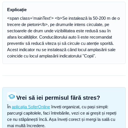
Explicație
<span class='mainText'> <b>Se instalează la 50-200 m de o
trecere de pietoni</b>, pe drumurile intens circulate, pe
sectoarele de drum unde vizibilitatea este redusă sau în
afara localităților. Conducătorului auto îi este recomandat
preventiv să reducă viteza și să circule cu atenție sporită.
Acest indicator nu se instalează când locul amplasării sale
coincide cu locul amplasării indicatorului "Copii".
Vrei să iei permisul fără stres?
În
aplicația SoferOnline
înveți organizat, cu pași simpli:
parcurgi capitolele, faci întrebările, vezi ce ai greșit și repeți
ce nu stăpânești încă. Așa înveți corect și mergi la sală cu
mai multă încredere.