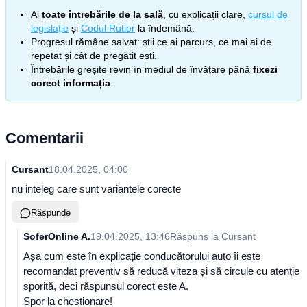
Ai
toate întrebările de la sală
, cu explicații clare,
cursul de
legislație
și
Codul Rutier
la îndemână.
Progresul rămâne salvat: știi ce ai parcurs, ce mai ai de
repetat și cât de pregătit ești.
Întrebările greșite revin în mediul de învățare până
fixezi
corect informația
.
Comentarii
Cursant
18.04.2025, 04:00
nu inteleg care sunt variantele corecte
Răspunde
SoferOnline A.
19.04.2025, 13:46
Răspuns la
Cursant
Așa cum este în explicație conducătorului auto îi este
recomandat preventiv să reducă viteza și să circule cu atenție
sporită, deci răspunsul corect este A.
Spor la chestionare!