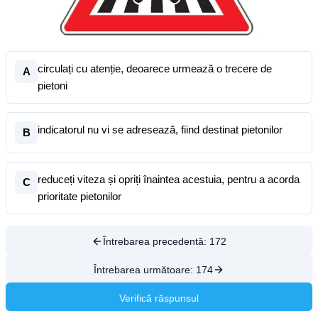
circulați cu atenție, deoarece urmează o trecere de
A
pietoni
indicatorul nu vi se adresează, fiind destinat pietonilor
B
reduceți viteza și opriți înaintea acestuia, pentru a acorda
C
prioritate pietonilor
Întrebarea precedentă:
172
Întrebarea următoare:
174
Verifică răspunsul