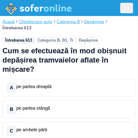
Acasă
Chestionare auto
Categoria B
Depășirea
Întrebarea 613
Întrebarea 613
Categoria B, B1, Tr
Depășirea
Cum se efectuează în mod obișnuit
depășirea tramvaielor aflate în
mișcare?
pe partea dreaptă
A
pe partea stângă
B
pe ambele părți
C