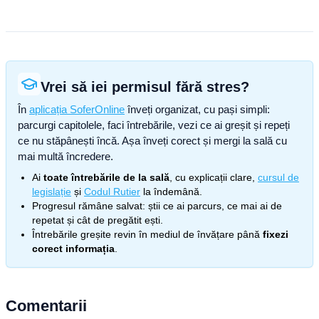
Vrei să iei permisul fără stres?
În
aplicația SoferOnline
înveți organizat, cu pași simpli:
parcurgi capitolele, faci întrebările, vezi ce ai greșit și repeți
ce nu stăpânești încă. Așa înveți corect și mergi la sală cu
mai multă încredere.
Ai
toate întrebările de la sală
, cu explicații clare,
cursul de
legislație
și
Codul Rutier
la îndemână.
Progresul rămâne salvat: știi ce ai parcurs, ce mai ai de
repetat și cât de pregătit ești.
Întrebările greșite revin în mediul de învățare până
fixezi
corect informația
.
Comentarii